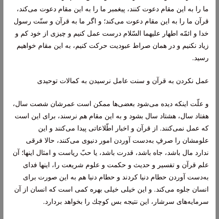
ما را به این مقام دعوت كنند، پیغمبر ما را به این مقام دعوت می‌كند،
قرآن ما را به این مقام دعوت می‌كند؛ و اگر ما به قرآن و سنّت رسول
خدا و ائمّه اطهار
علیهما السّلام
درست عمل كنیم و چیزی از خود كم و
زیاد نكنیم و در همان صراط عبودیت حركت كنیم، به این مقام خواهیم
رسید.
عمل نکردن به قرآن و سنت عامل نرسیدن به كمالات توحیدی
و علّت اینكه دیده می‌شود بعضی‌ها ممكن است عمرشان شصت سال،
هفتاد سال، هشتاد سال بشود و به این مقام هم نرسند، برای این است
كه عمل نمی‌كنند. از قرآن و اخبار اطّلاعاتی پیدا می‌كنند و این
علومشان را صرفِ به‌دست آوردن امور دنیوی می‌كنند، حالا فرقی
ندارد مال باشد، جاه باشد، قدرت باشد، یا حبّ ریاست و امثال اینها؛ آن
علم قرآن و تفسیر و حدیث و حكمت و علوم شریعت را، اینها فدای
به‌دست آوردن حطام دنیا كردند و حطام دنیا هم به این صورت برای
انسان جلوه می‌كند. و این خیلی خیلی بهره كمی است كه انسان از آن
سرمایه‌های سرشار، این نتیجه بس كوچك را بخواهد بردارد.