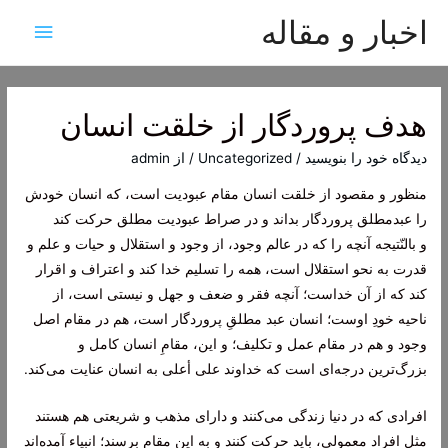
اخبار و مقاله
فهرس
اصلی
هدف پروردگار از خلقت انسان
دیدگاه‌ خود را بنویسید
/
Uncategorized
/ از
admin
منظور و مقصود از خلقت انسان مقام عبودیت است، كه انسان خودش
را عبدمطلق پروردگار بداند و در صراط عبودیت مطلق حركت كند
و
بالنّتیجه
آنچه را كه در عالم وجود، از وجود و استقلال و حیات و علم و
قدرت به نحو استقلال است، همه را تسلیم خدا كند و اعتراف و اقرار
كند كه از آن خداست؛ آنچه فقر و ضعف و جهل و نیستی است، از
ناحیه خودِ اوست؛ انسان عبد مطلقِ پروردگار است، هم در مقام اصل
وجود و هم در مقام عمل و تكلیف؛ و این، مقامِ انسان كامل و
بزرگ‌ترین درجه‌ای است كه خداوند علی أعلی به انسان عنایت می‌كند.
افرادی كه در دنیا زندگی می‌كنند و دارای مذهب و شریعتی هم هستند
مثل افراد معمولی، باید حركت كنند و به این مقام برسند؛ انبیاء آمده‌اند