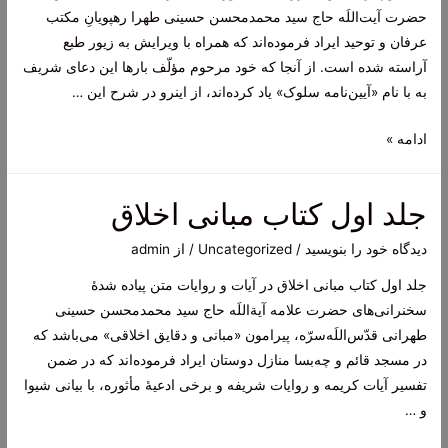
سید
حضرت آیت‌اللَه حاج سید محمدمحسن حسینی طهرا رهپویانِ مکتب
محمدمحسن
عرفان و توحید ایراد فرموده‌اند که همراه با ویرایش به زیور طبع
حسینی
آراسته شده است. از آنجا که خود مرحوم مؤلّف بارها این دعای شریف
به با نام «آیین‌نامه سلوک» یاد کرده‌اند، از اینرو در شرح این …
جلد
ادامه »
دوم
از
جلد اول کتاب مبانی اخلاق
مجموعۀ
آموزه‌های
دیدگاه‌ خود را بنویسید
/
Uncategorized
/ از
admin
معرفت
جلد اول کتاب مبانی اخلاق در آیات و روایات متن پیاده شدۀ
سخنرانی‌های حضرت علامه آیة‌اللَه حاج سید محمدمحسن حسینی
طهرانی قدّس‌اللَه‌سرّه، پیرامون «مبانی و دقایق اخلاقی» می‌باشد که
در مسجد قائم و چه‌بسا منازل دوستان ایراد فرموده‌اند که در ضمن
تفسیر آیات کریمه و روایات شریفه و برخی ادعیۀ مأثوره، با بیانی شیوا
و …