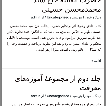
اجمالی
محمدمحسن حسینی
و
شیوا
دیدگاه‌ خود را بنویسید
/
Uncategorized
/ از
admin
از
کتاب «افق وحی» اثر بی‌نظیر حضرت آیة‌اللَه حاج سید محمدمحسن
حضرت
حسینی طهرانی قدّس‌اللَه‌سرّه می‌باشد که به انگیزۀ «نقد نظریۀ دکتر
آیة‌الله
عبدالکریم سروش پیرامون وحی» تدوین شده است. نویسنده با دلایلی
حاج
محکم و ادله‌ای متقن به رد و نقد این نظریه پرداخته و حقیقت وحی را
سید
که متنزّل از عالم ربوبی است، مبرّا از هر گونه …
محمدمحسن
حسینی
کتاب
ادامه »
طهرانی
افق
قدّس‌الله‌سرّه
وحی
جلد دوم از مجموعۀ آموزه‌های
اثر
بی‌نظیر
معرفت
حضرت
آیة‌اللَه
دیدگاه‌ خود را بنویسید
/
Uncategorized
/ از
admin
حاج
جلد دوم از مجموعۀ ارزشمندِ «آموزه‌های معرفت» حاصل مجالس