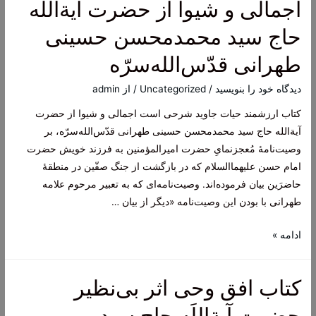
اجمالی و شیوا از حضرت آیة‌الله
حاج سید محمدمحسن حسینی
طهرانی قدّس‌الله‌سرّه
دیدگاه‌ خود را بنویسید
/
Uncategorized
/ از
admin
کتاب ارزشمند حیات جاوید شرحی است اجمالی و شیوا از حضرت
آیة‌الله حاج سید محمدمحسن حسینی طهرانی قدّس‌الله‌سرّه، بر
وصیت‌نامۀ مُعجز‌نمایِ حضرت امیرالمؤمنین به فرزند خویش حضرت
امام حسن علیهما‌السلام که در بازگشت از جنگ صفّین در منطقۀ
حاضرَین بیان فرموده‌اند. وصیت‌نامه‌ای که به تعبیر مرحوم علامه
طهرانی با بودن این وصیت‌نامه «دیگر از بیان …
کتاب
ادامه »
حیات
جاوی
کتاب افق وحی اثر بی‌نظیر
دشرحی
است
حضرت آیة‌اللَه حاج سید