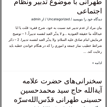
طهرانی با موضوع تدبیر ونظام
با
اجتماعی
موضوع
تدبیر
دیدگاه‌ خود را بنویسید
/
Uncategorized
/ از
admin
و
بیان مراد از عدم تدبیر عبد نسبت به خود، شرح فقره: قلت يا ابا
خانواده
عبداللَه ما حقيقة العبودية …و لا يدبِّر العبد لنفسه تدبيراً، 1 – توضيح
فرمايش امام صادق عليه السلام: ولا يدبِّر العبد لنفسه تدبيرا. 2 – ذكر
شرائط خطيب نماز جمعه و اموري را كه در هنگام خواندن خطبه بايد
رعايت كند. …
مجموعه
ادامه »
سخنرانی
آیت
سخنرانی‌های حضرت علامه
الله
طهرانی
آیة‌الله حاج سید محمدحسین
با
حسینی طهرانی قدّس‌الله‌سرّه
موضوع
تدبیر