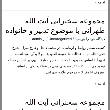
جلد
ادامه »
اول
کتاب
مجموعه سخنرانی آیت الله
مبانی
اخلاق
طهرانی با موضوع تدبیر و خانواده
دیدگاه‌ خود را بنویسید
/
Uncategorized
/ از
admin
کیفیت تنظیم روابط و ارتباطات در محیط داخل وخارج منزل. شرح
فقره: قلت يا ابا عبداللَه ما حقيقة العبودية …و لا يدبِّر العبد لنفسه
تدبيراً. 1 اساس محوريت احكام اسلام و معارف الهي بر اساس مسأله
توحيد مي‌باشد. 2 – ذكر قضيه‌اي مبني بر عملكرد يكي از اساتيد
معروف اخلاق. 3 – مرحوم علّامه طهراني …
مجموعه
ادامه »
سخنرانی
آیت
مجموعه سخنرانی آیت الله
الله
طهرانی