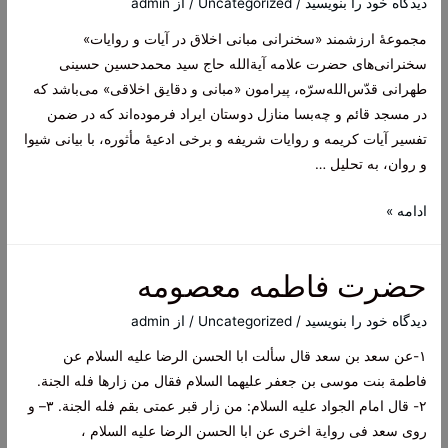
دیدگاه‌ خود را بنویسید
/
Uncategorized
/ از
admin
ونظام
مجموعۀ ارزشمند «سخنرانی مبانی اخلاق در آیات و روایات»
اجتماعی
سخنرانی‌های حضرت علامه آیة‌الله حاج سید محمدحسین حسینی
طهرانی قدّس‌الله‌سرّه، پیرامون «مبانی و دقایق اخلاقی» می‌باشد که
در مسجد قائم و چه‌بسا منازل دوستان ایراد فرموده‌اند که در ضمن
تفسیر آیات کریمه و روایات شریفه و برخی ادعیۀ مأثوره، با بیانی شیوا
و روان، به تحلیل …
سخنرانی‌های
ادامه »
حضرت
علامه
حضرت فاطمه معصومه
آیة‌الله
حاج
دیدگاه‌ خود را بنویسید
/
Uncategorized
/ از
admin
سید
١-عن سعد بن سعد قال سألت ابا الحسن الرضا علیه السلام عن
محمدحسین
فاطمة بنت موسی بن جعفر علیهما السلام فقال من زارها فله الجنة.
حسینی
٢- قال امام الجواد علیه السلام: من زار قبر عمتی بقم فله الجنة. ٣– و
طهرانی
روی سعد فی روایة اخری عن ابا الحسن الرضا علیه السلام ،
قدّس‌الله‌سرّه