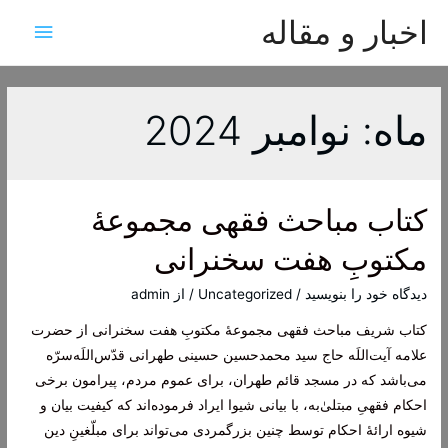
اخبار و مقاله
فهرس
اصلی
ماه:
نوامبر 2024
کتاب مباحث فقهی مجموعۀ
مکتوبِ‌ هفت‌ سخنرانی
دیدگاه‌ خود را بنویسید
/
Uncategorized
/ از
admin
کتاب شریف مباحث فقهی مجموعۀ مکتوبِ‌ هفت‌ سخنرانی از حضرت
علامه آیت‌اللَه حاج سید محمدحسین حسینی طهرانی قدّس‌اللَه‌سرّه
می‌باشد که در مسجد قائم طهران، برای عموم مردم، پیرامون برخی
احکام فقهیِ مبتلیٰ‌به، با بیانی شیوا ایراد فرموده‌اند که کیفیت بیان و
شیوه ارائۀ احکام توسط چنین بزرگمردی می‌تواند برای مبلّغینِ دین