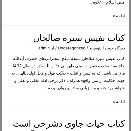
مبین اسلام – علاوه …
کتاب
ادامه »
مباحث
فقهی
کتاب نفیس سیره صالحان
مجموعۀ
مکتوبِ‌
دیدگاه‌ خود را بنویسید
/
Uncategorized
/ از
admin
هفت‌
کتاب نفیس سیره صالحان نسخۀ منقّح سخنرانی‌های حضرت آیة‌اللَه
سخنرانی
حاج سید محمدمحسن حسینی طهرانی قدّس‌اللَه‌سرّه در سال 1432
ه.ق می‌باشد، که به تبیین و اثبات «حجّیّتِ قول و فعل اولیای‌الهی، به
جهت حکایت از متن واقع» همراه با ذکر برخی ادله عقلی و نقلی و
شواهد پرداخته و و با زبانی ساده و روان، پرده …
کتاب
ادامه »
نفیس
سیره
کتاب حیات جاوی دشرحی است
صالحان