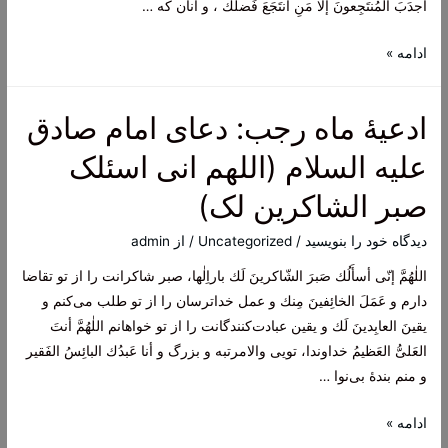
أجدَبَ المُنتَجِعونَ إلّا مَنِ انتَجَعَ فَضلَك ، و آنان که …
خیر)
ادعیۀ
ادامه »
ماه
رجب:
ادعیۀ ماه رجب: دعای امام صادق
دعای
امام
علیه السلام (اللهم انی اسئلک
صادق
صبر الشاکرین لک)
علیه
السلام
دیدگاه‌ خود را بنویسید
/
Uncategorized
/ از
admin
اللٰهُمَّ إنّى أسأَلُك صَبرَ الشّاكرينَ لَك باراِلٰها، صبر شاکرانت را از تو تقاضا
دارم و عَمَلَ الخائِفينَ مِنك و عمل خداترسان را از تو طلب می‌کنم و
يقينَ العابِدينَ لَك و یقین عبادت‌کنندگانت را از تو خواهانم اللٰهُمَّ أنتَ
العَلىُّ العَظيمُ خداوندا، تویی والامرتبه و بزرگ و أنا عَبدُك البائِسُ الفَقير
و منم بندۀ بی‌نوا …
ادعیۀ
ادامه »
ماه