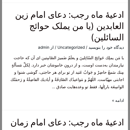
رجب:
ادعیۀ ماه رجب: دعای امام زین
دعای
امام
العابدین (یا من یملک حوائج
صادق
السائلین)
علیه
السلام
دیدگاه‌ خود را بنویسید
/
Uncategorized
/ از
admin
(اللهم
يا مَن يملِك حَوائِجَ السّائِلينَ و يعلَمُ ضَميرَ الصّامِتين ای آن که حاجت
انی
نیازمندان به‌دست اوست، و از درونِ خاموشان خبر دارد. لِكلِّ مَسألَةٍ
اسئلک
مِنك سَمعٌ حاضِرٌ و جَوابٌ عَتيد از تو برای هر حاجتی، گوشی شنوا و
صبر
اجابتی مهیّاست. اللٰهُمَّ و مَواعيدُك الصّادِقَةُ و أياديك الفاضِلَةُ و رَحمَتُك
الشاکرین
الواسِعَة باراِلٰها، فقط تو وعده‌هایت صادق‌ …
لک)
ادعیۀ
ادامه »
ماه
رجب:
ادعیۀ ماه رجب: دعای امام زمان
دعای
امام