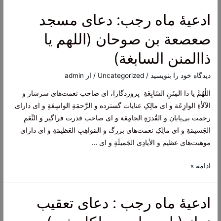
مناجات
ادعیۀ ماه رجب: دعای مسجد
شعبانیه
صعصعة بن صوحان (اللهم یا
ذاالمنن السابغة)
دیدگاه‌ خود را بنویسید
/
Uncategorized
/ از
admin
اللٰهُمَّ يا ذا المِنَنِ السّابِغَةِ پروردگارا، ای صاحب نعمت‌های سرشار و
الآلاٰءِ الوازِعَة و ای مالِکِ عنایات گسترده و الرَّحمَةِ الواسِعَةِ و ای دارای
رحمت بی‌پایان و القُدرَةِ الجامِعَة و ای صاحب قدرت فراگیر و النِّعَمِ
الجَسيمَةِ و ای مالِکِ نعمت‌های بزرگ و المَواهِبِ العَظيمَةِ و ای دارای
موهبت‌های عظیم و الأيادِى الجَميلَةِ و ای …
ادعیۀ
ادامه »
ماه
رجب:
ادعیۀ ماه رجب : دعای تعقیب
دعای
مسجد