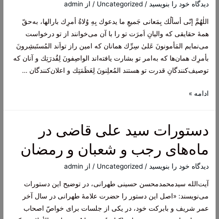
دیدگاه‌ خود را بنویسید
/
Uncategorized
/ از
admin
(اللهم
اللٰهُمَّ إنّى أسألُك بِمَعانى جَميعِ ما يدعوك بِهِ وُلاةُ أمرِك بارالها، به‌حقّ
انی
همۀ حقایقی که والیانِ اَمرَت تو را با آن می‌خوانند از تو درخواست
اسئلک
می‌‌نمایم المَأمونونَ عَلىٰ سِرِّك همانان که امین راز تواَند المُستَبشِرونَ
بمولودین
بأمرِك همان‌ها که به‌امر تو بشارت‌ یافته‌اند الواصِفونَ لِقُدرَتِك و آنان که
فی
توصیف‌کنندگانِ قدرت تو هستند المُعلِنونَ لِعَظَمَتِك و اعلان‌کنندگان …
رجب)
ادعیۀ
ادامه »
ماه
رجب
دستورات سید علی قاضی در
:
دعای
ماه‌های رجب و شعبان و رمضان
امام
زمان
دیدگاه‌ خود را بنویسید
/
Uncategorized
/ از
admin
علیه
آیت‌الله سیدمحمدمحسن حسینی طهرانی، در توضیح این دستورات
السلام
می‌نویسند: «اصل این دستور را حضرت علامۀ طهرانی در سال آخر
(اللهم
عمر شریف و بابرکت خود، در یکی از جلسات برای خواصّ اصحاب
انی