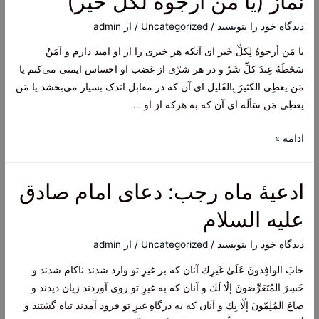
نماز (یا من ارجوه لکل خیر)
صعصعة
بن
دیدگاه‌ خود را بنویسید
/
Uncategorized
/ از
admin
صوحان
يا مَن أرجوهُ لِكلِّ خَير ای آنکه هر خیری را از او امید دارم و آمَنُ
(اللهم
سَخَطَهُ عِندَ كلِّ شَرّ و در هر شرّی از غضب او احساس ایمنی می‌کنم يا
یا
مَن يعطِى الكثيرَ بِالقَليل ای آن که در مقابل اندک بسیار می‌بخشد يا مَن
ذاالمنن
يعطِى مَن سَألَه ای آن که به هرکه از او …
السابغة)
ادعیۀ
ادامه »
ماه
رجب
ادعیۀ ماه رجب: دعای امام صادق
:
دعای
علیه السلام
تعقیب
نماز
دیدگاه‌ خود را بنویسید
/
Uncategorized
/ از
admin
(یا
خابَ الوافِدونَ عَلَىٰ غَيرِك آنان که بر غیرِ تو وارد شدند ناکام شدند و
من
خَسِرَ المُتَعَرِّضونَ إلّا لَك و آنان که به غیرِ تو روی آوردند زیان دیدند و
ارجوه
ضاعَ المُلِمّونَ إلّا بِك و آنان که به درگاهِ غیرِ تو فرود آمدند تباه گشتند و
لکل