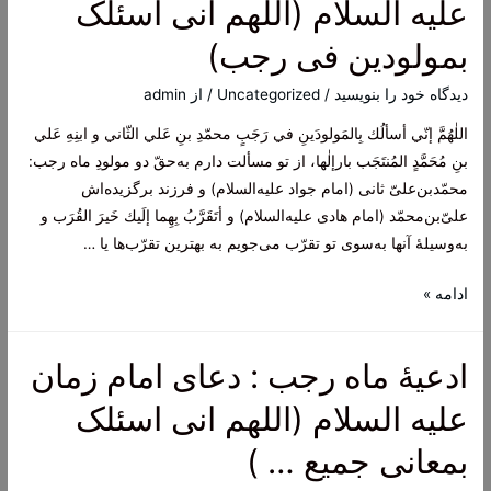
علیه السلام (اللهم انی اسئلک
زین
بمولودین فی رجب)
العابدین
(یا
دیدگاه‌ خود را بنویسید
/
Uncategorized
/ از
admin
من
اللٰهُمَّ إنّي أسألُك بِالمَولودَينِ في رَجَبٍ محمّدِ بنِ عَلي الثّاني و ابنِهِ عَلي
یملک
بنِ مُحَمَّدٍ المُنتَجَب بارإلٰها، از تو مسألت دارم به‌حقّ دو مولودِ ماه رجب:
حوائج
محمّد‌بن‌علیّ ثانی (امام جواد علیه‌السلام) و فرزند برگزیده‌اش
السائلین)
علیّ‌بن‌محمّد (امام هادی علیه‌السلام) و أتَقَرَّبُ بِهِما إلَيك خَيرَ القُرَب و
به‌وسیلۀ آنها به‌سوی تو تقرّب می‌جویم به بهترین تقرّب‌ها يا …
ادعیۀ
ادامه »
ماه
رجب:
ادعیۀ ماه رجب : دعای امام زمان
دعای
امام
علیه السلام (اللهم انی اسئلک
زمان
بمعانی جمیع … )
علیه
السلام