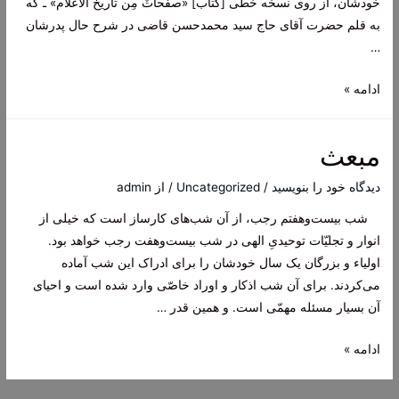
خودشان، از روی نسخه خطی [کتاب] «صفحاتٌ مِن تاریخ الأعلام» ـ که
اسئلک
به قلم حضرت آقای حاج سید محمدحسن قاضی در شرح حال پدرشان
بمعانی
…
جمیع
…
دستورات
ادامه »
)
سید
علی
مبعث
قاضی
در
دیدگاه‌ خود را بنویسید
/
Uncategorized
/ از
admin
ماه‌های
شب بیست‌وهفتم رجب، از آن شب‌هاى کارساز است که خیلى از
رجب
انوار و تجلیّات توحیدىِ الهى در شب بیست‌وهفت رجب خواهد بود.
و
اولیاء و بزرگان یک سال خودشان را براى ادراک این شب آماده
شعبان
مى‌کردند. برای آن شب اذکار و اوراد خاصّى وارد شده است و احیای
و
آن بسیار مسئله مهمّى است. و همین قدر …
رمضان
مبعث
ادامه »