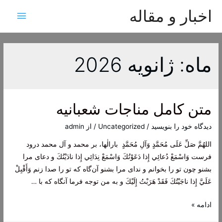
اخبار و مقاله
فهرس
اصلی
ماه:
ژانویه 2026
متن کامل مناجات شعبانیه
دیدگاه‌ خود را بنویسید
/
Uncategorized
/ از
admin
اللهُمَّ صَلِّ عَلَى مُحَمَّدٍ وَآلِ مُحَمَّدٍ بارالٰها، بر محمد و آل محمد درود
فرست وَاسْمَعْ دُعائِي إِذا دَعَوْتُكَ وَاسْمَعْ نِدَائِي إِذا نادَيْتُكَ و دعای مرا
بشنو چون تو را بخوانم و ندای مرا بشنو آن‌گاه که تو را صدا زنم وَأَقْبِلْ
عَلَيَّ إِذا ناجَيْتُكَ فَقَدْ هَرَبْتُ إِلَيْكَ و به من توجه فرما آنگاه که با …
متن
ادامه »
کامل