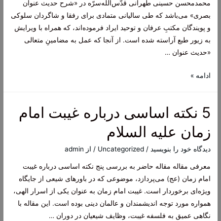
محمدمحسن حسینی طهرانی قدّس‌الله‌سرّه در «شرح حدیث عنوان
بصری» می‌باشد که طی سالیانی متمادی برای رفقا و شاگردان سلوکی
و پویندگان مکتبِ عرفان و توحید ایراد فرموده‌اند، که همراه با ویرایش
به زیور طبع آراسته شده است. از آنجا که عمل به مضامینِ متعالی
«حدیث عنوان …
مجموعه
ادامه »
کتاب
شرح
5 نکته اساسی درباره غیبت امام
حدیث
عنوان
زمان علیه السلام
بصری
آیت
دیدگاه‌ خود را بنویسید
/
Uncategorized
/ از
admin
الله
معرفی مقاله مقاله حاضر به بررسی پنج نکته اساسی درباره غیبت
طهرانی
امام زمان (عج) می‌پردازد، موضوعی که در باورهای شیعی از جایگاه
ویژه‌ای برخوردار است. غیبت امام زمان به عنوان یکی از اسرار الهی،
همواره مورد توجه اندیشمندان و عالمان دینی بوده است. این مقاله با
نگاهی عمیق به فلسفه غیبت، وظایف شیعیان در دوران …