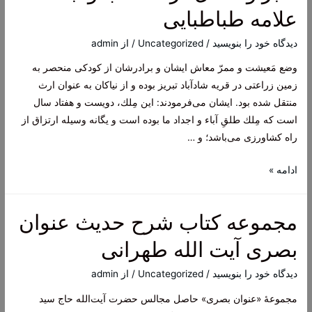
آیت
علامه طباطبایی
الله
طهرانی
دیدگاه‌ خود را بنویسید
/
Uncategorized
/ از
admin
وضع مَعیشت و ممرّ معاش ایشان و برادرشان از كودكى منحصر به
زمین زراعتى در قریه‌ شادآباد تبریز بوده و از نیاكان به عنوان ارث
منتقل شده بود. ایشان مى‌فرمودند: این مِلك، دویست و هفتاد سال
است كه مِلك طلقِ آباء و اجداد ما بوده است و یگانه وسیله ارتزاق از
راه كشاورزى مى‌باشد؛ و …
صبر
ادامه »
و
تحمل
مجموعه کتاب شرح حدیث عنوان
در
مصائب
بصری آیت الله طهرانی
و
ابتلائات
دیدگاه‌ خود را بنویسید
/
Uncategorized
/ از
admin
علامه
مجموعۀ «عنوان بصری» حاصل مجالس حضرت آیت‌الله حاج سید
طباطبایی