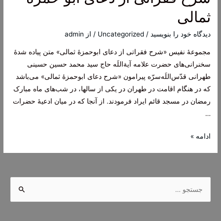
غیبت
ثمالی
امام
زمان
دیدگاه‌ خود را بنویسید
/
Uncategorized
/ از
admin
علیه
مجموعۀ نفیس «شرح فقراتی از دعای ابوحمزۀ ثمالی» متن پیاده شدۀ
السلام
سخنرانی‌های حضرت علامه آیة‌اللَه حاج سید محمد حسین حسینی
طهرانی قدّس‌اللَه‌سرّه پیرامون «شرح دعای ابوحمزۀ ثمالی» می‌باشد
که در هنگام اقامت در طهران در یکی از سالها، در شب‌های ماه مبارک
رمضان در مسجد قائم ایراد فرمودند. از آنجا که در میان ادعیۀ حضرات
…
شرح
ادامه »
فقراتی
از
دعای
ج
أبو
س
حمزه
ت
ثمالی