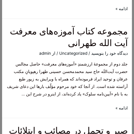
حاج
ادامه »
ميرزا
جواد
مجموعه کتاب آموزه‌های معرفت
آقا
ملكى
آیت الله طهرانی
تبريزى
قدس
دیدگاه‌ خود را بنویسید
/
Uncategorized
/ از
admin
الله
جلد دوم از مجموعۀ ارزشمندِ «آموزه‌های معرفت» حاصل مجالس
سره
حضرت آیت‌اللَه حاج سید محمدمحسن حسینی طهرا رهپویانِ مکتب
عرفان و توحید ایراد فرموده‌اند که همراه با ویرایش به زیور طبع
آراسته شده است. از آنجا که خود مرحوم مؤلّف بارها این دعای شریف
به با نام «آیین‌نامه سلوک» یاد کرده‌اند، از اینرو در شرح این …
مجموعه
ادامه »
کتاب
آموزه‌های
صبر و تحمل در مصائب و ابتلائات
معرفت