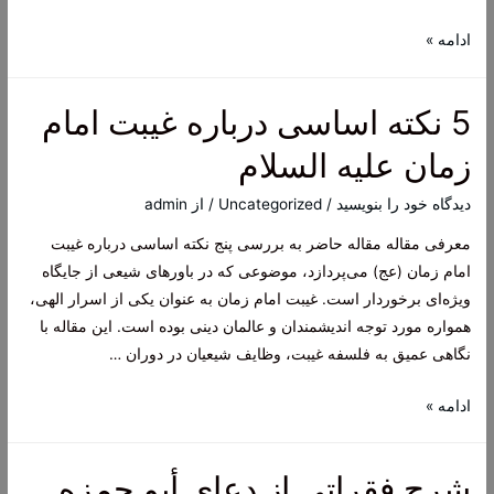
5
ادامه »
نکته
اساسی
5 نکته اساسی درباره غیبت امام
درباره
غیبت
زمان علیه السلام
امام
زمان
دیدگاه‌ خود را بنویسید
/
Uncategorized
/ از
admin
علیه
معرفی مقاله مقاله حاضر به بررسی پنج نکته اساسی درباره غیبت
السلام
امام زمان (عج) می‌پردازد، موضوعی که در باورهای شیعی از جایگاه
ویژه‌ای برخوردار است. غیبت امام زمان به عنوان یکی از اسرار الهی،
همواره مورد توجه اندیشمندان و عالمان دینی بوده است. این مقاله با
نگاهی عمیق به فلسفه غیبت، وظایف شیعیان در دوران …
5
ادامه »
نکته
اساسی
شرح فقراتی از دعای أبو حمزه
درباره