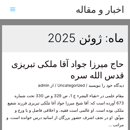
اخبار و مقاله
فهرس
اصلی
ماه:
ژوئن 2025
حاج ميرزا جواد آقا ملكى تبريزى
قدس الله سره
دیدگاه‌ خود را بنویسید
/
Uncategorized
/ از
admin
مقام علمی در «نقباء البشر» ج 1، ص 329 و ص 330 تحت شماره
673 آورده است كه: آقا شيخ ميرزا جواد آغا مَلَكى تبريزى فرزند شفيع
ملكى بوده است. او عالمى است فقيه، و اخلاقى فاضل و با ورع و
موثّق. او در نجف اشرف حضور بزرگان از اساتيد درس خوانده است، و
مراتب …