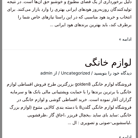
دلیل برخورداری از یک فضای مطبوع و خوشبو حق آن‌ها است. در نتیجه
تولیدکنندگان روزبه‌روز هودهای ایرانی بهتری را وارد بازار می‌کنند. برای
انتخاب و خرید هود مناسبی که در این راستا نیازهای خاص شما را
برطرف کند، باید بهترین برندهای هود ایرانی …
هود
ادامه »
آشپزخانه
لوازم خانگی
دیدگاه‌ خود را بنویسید
/
Uncategorized
/ از
admin
فروشگاه لوازم خانگی golden8 بزرگترین طرح فروش اقساطی لوازم
خانگی با برترین برندها را با حمایت وپشتیبانی مالی بانک ها و سرمایه
گزاران آغاز نموده است. خربد اقساطی گوشی و لوازم خانگی در
فروشگاه لوازم خانگی گلدن8 با دسته بندی کالایی متنوع (لوازم بزرگ
خانگی :ساید بای ساید ،یخچال فریزر ،اجاق گاز ،ظرفشویی
،لباسشویی-صوتی و تصویری : ال …
لوازم
ادامه »