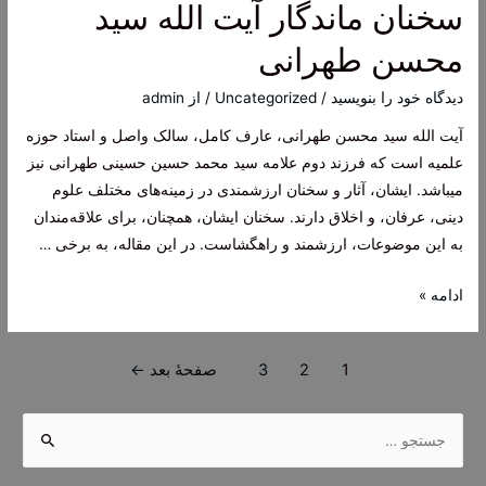
سخنان ماندگار آیت الله سید
الله
سید
محسن طهرانی
محسن
طهرانی
دیدگاه‌ خود را بنویسید
/
Uncategorized
/ از
admin
آیت الله سید محسن طهرانی، عارف کامل، سالک واصل و استاد حوزه
علمیه است که فرزند دوم علامه سید محمد حسین حسینی طهرانی نیز
میباشد. ایشان، آثار و سخنان ارزشمندی در زمینه‌های مختلف علوم
دینی، عرفان، و اخلاق دارند. سخنان ایشان، همچنان، برای علاقه‌مندان
به این موضوعات، ارزشمند و راهگشاست. در این مقاله، به برخی …
سخنان
ادامه »
ماندگار
آیت
راهبری
1
2
3
صفحهٔ بعد
←
الله
نوشته‌ها
سید
ج
محسن
س
طهرانی
ت