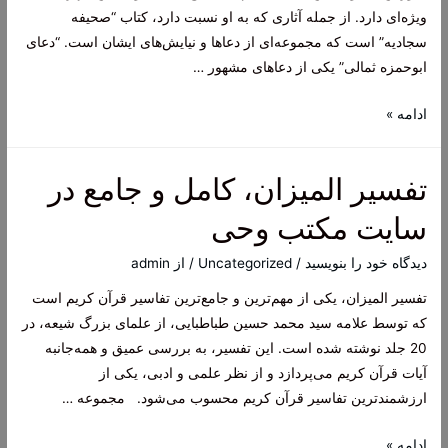
وقت
ویژه‌ای دارد. از جمله آثاری که به او نسبت دارد، کتاب “صحیفه
سجادیه” است که مجموعه‌ای از دعاها و نیایش‌های ایشان است. “دعای
ابوحمزه ثمالی” یکی از دعاهای مشهور …
دعای
ادامه »
ابوحمزه
ثمالی
تفسیر المیزان، کامل و جامع در
چه
دعایی
سایت مکتب وحی
است؟
دیدگاه‌ خود را بنویسید
/
Uncategorized
/ از
admin
تفسیر المیزان، یکی از مهم‌ترین و جامع‌ترین تفاسیر قرآن کریم است
که توسط علامه سید محمد حسین طباطبایی، از علمای بزرگ شیعه، در
20 جلد نوشته شده است. این تفسیر، به بررسی عمیق و همه‌جانبه
آیات قرآن کریم می‌پردازد و از نظر علمی و ادبی، یکی از
ارزشمندترین تفاسیر قرآن کریم محسوب می‌شود. مجموعه …
تفسیر
ادامه »