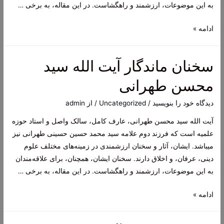
به این موضوعات، ارزشمند و راهگشاست. در این مقاله، به برخی …
سخنان
ادامه »
ماندگار
آیت
سخنان ماندگار آیت الله سید
الله
سید
محسن طهرانی
محسن
طهرانی
دیدگاه‌ خود را بنویسید
/
Uncategorized
/ از
admin
آیت الله سید محسن طهرانی، عارف کامل، سالک واصل و استاد حوزه
علمیه است که فرزند دوم علامه سید محمد حسین حسینی طهرانی نیز
میباشد. ایشان، آثار و سخنان ارزشمندی در زمینه‌های مختلف علوم
دینی، عرفان، و اخلاق دارند. سخنان ایشان، همچنان، برای علاقه‌مندان
به این موضوعات، ارزشمند و راهگشاست. در این مقاله، به برخی …
سخنان
ادامه »
ماندگار
آیت