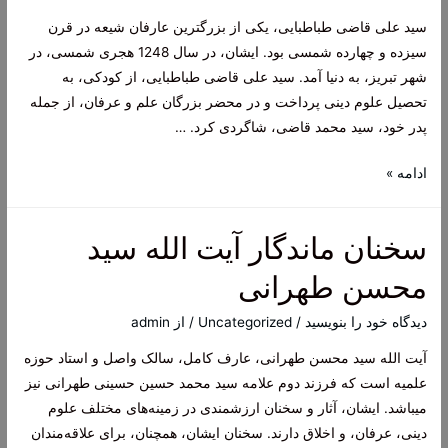
سید علی قاضی طباطبایی، یکی از بزرگترین عارفان شیعه در قرن
سیزده و چهارده شمسی بود. ایشان، در سال 1248 هجری شمسی، در
شهر تبریز، به دنیا آمد. سید علی قاضی طباطبایی، از کودکی، به
تحصیل علوم دینی پرداخت و در محضر بزرگان علم و عرفان، از جمله
پدر خود، سید محمد قاضی، شاگردی کرد. …
سید
ادامه »
علی
قاضی
سخنان ماندگار آیت الله سید
طباطبایی،
عارف
محسن طهرانی
و
فقیه
دیدگاه‌ خود را بنویسید
/
Uncategorized
/ از
admin
آیت الله سید محسن طهرانی، عارف کامل، سالک واصل و استاد حوزه
علمیه است که فرزند دوم علامه سید محمد حسین حسینی طهرانی نیز
میباشد. ایشان، آثار و سخنان ارزشمندی در زمینه‌های مختلف علوم
دینی، عرفان، و اخلاق دارند. سخنان ایشان، همچنان، برای علاقه‌مندان