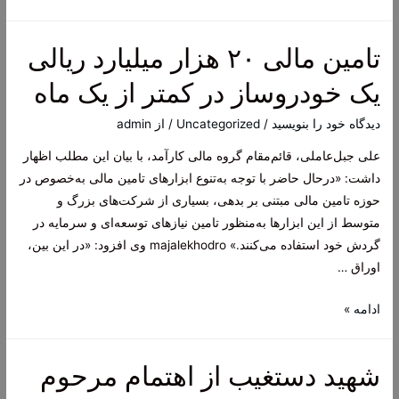
خارجی
(Off-
تامین مالی ۲۰ هزار میلیارد ریالی
Page
SEO)
یک خودروساز در کمتر از یک ماه
دیدگاه‌ خود را بنویسید
/
Uncategorized
/ از
admin
علی جبل‌عاملی، قائم‌مقام گروه مالی کارآمد، با بیان این مطلب اظهار
داشت: «درحال ‌حاضر با توجه به‌تنوع ابزارهای تامین مالی به‌خصوص در
حوزه تامین مالی مبتنی بر بدهی، بسیاری از شرکت‌های بزرگ و
متوسط از این ابزارها به‌منظور تامین نیازهای توسعه‌ای و سرمایه در
گردش خود استفاده می‌کنند.» majalekhodro وی افزود: «در این بین،
اوراق …
تامین
ادامه »
مالی
۲۰
شهید دستغیب از اهتمام مرحوم
هزار
میلیارد