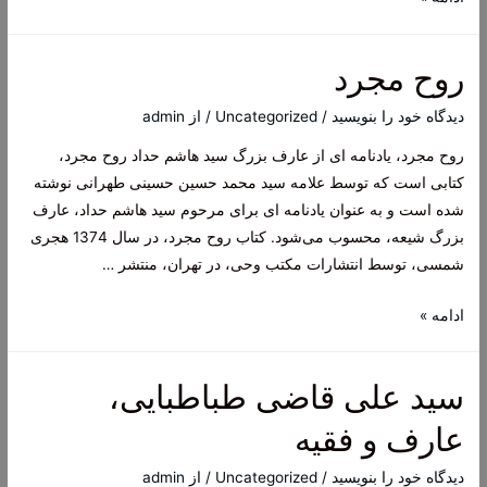
المیزان،
کامل
روح مجرد
و
جامع
دیدگاه‌ خود را بنویسید
/
Uncategorized
/ از
admin
در
روح مجرد، یادنامه ای از عارف بزرگ سید هاشم حداد روح مجرد،
سایت
کتابی است که توسط علامه سید محمد حسین حسینی طهرانی نوشته
مکتب
شده است و به عنوان یادنامه ای برای مرحوم سید هاشم حداد، عارف
وحی
بزرگ شیعه، محسوب می‌شود. کتاب روح مجرد، در سال 1374 هجری
شمسی، توسط انتشارات مکتب وحی، در تهران، منتشر …
روح
ادامه »
مجرد
سید علی قاضی طباطبایی،
عارف و فقیه
دیدگاه‌ خود را بنویسید
/
Uncategorized
/ از
admin