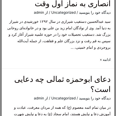
انصاری به نماز اول وقت
ریالی
یک
دیدگاه‌ خود را بنویسید
/
Uncategorized
/ از
admin
خودروساز
سید عبدالحسین دستغیب شیرازی در سال ۱۲۹۲ خورشیدی در شیراز
در
به دنیا آمد. وی از نوادگان امام زید بن علی بود و در خانواده‌ای روحانی
کمتر
بزرگ شد. دستغیب تحصیلات خود را در حوزه علمیه شیراز آغاز کرد و
از
سپس به قم رفت و نزد بزرگان علم و فقاهت، از جمله آیت‌الله
یک
بروجردی و امام خمینی، …
ماه
شهید
ادامه »
دستغیب
از
دعای ابوحمزه ثمالی چه دعایی
اهتمام
مرحوم
است؟
انصاری
به
دیدگاه‌ خود را بنویسید
/
Uncategorized
/ از
admin
نماز
در میان تمام ائمه معصوم (ع) که همه از مردان معرفت، عبادت و
اول
آموزش دعا و نیایش هستند، امام سجاد (ع) به دعا و نیایش شهرت