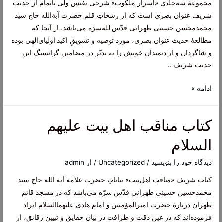
مجموعۀ سه‌جلدی «اسرار ملکوت» شرحی نفیس ولی ناتمام از حدیث
درباره
شریف عنوان بصری است که از رشحاتِ قلم حضرت آیة‌الله حاج سید
وحى
محمدمحسن حسینی طهرانی قدّس‌الله‌سرّه می‌باشد. از آنجا که
مطالعۀ حدیث عنوان بصری، مورد توصیه و تشویقِ اکید اولیای‌الهی بوده
و شاگردان و ارادتمندان خویش را به تدبّر در مضامین گرانسنگِ این
حدیث شریف …
مجموعه
ادامه »
کتاب
اسرار
کتاب مناقب اهل بیت علیهم
ملکوت
3
السلام
جلدی
آیت
دیدگاه‌ خود را بنویسید
/
Uncategorized
/ از
admin
الله
کتاب شریف «مناقب اهل‌بیت» بیاناتِ حضرت علامه آیة الله حاج سید
سید
محمد‌حسین حسینی طهرانی قدّس سرّه می‌باشد که در مسجد قائم
محمد
طهران دربارۀ حضرت امیرالمؤمنین و امام هادی علیهما‌السلام ایراد
محسن
فرموده‌اند که در عین دقت و ظرافت در بیان حقایق و تبیین رقائق، از