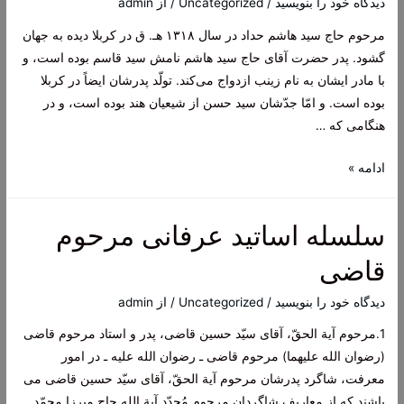
دیدگاه‌ خود را بنویسید
/
Uncategorized
/ از
admin
طهرانی
مرحوم حاج سید هاشم حداد در سال ۱۳۱۸ هـ. ق در کربلا دیده به جهان
گشود. پدر حضرت آقاى حاج سید هاشم نامش سید قاسم بوده است، و
با مادر ایشان به نام زینب ازدواج می‌كند. تولّد پدرشان ایضاً در كربلا
بوده است. و امّا جدّشان سید حسن از شیعیان هند بوده است، و در
هنگامى كه …
حضرت
ادامه »
حاج
سید
سلسله اساتید عرفانی مرحوم
هاشم
حداد
قاضی
دیدگاه‌ خود را بنویسید
/
Uncategorized
/ از
admin
1.مرحوم‌ آیة‌ الحقّ، آقای‌ سیّد حسین‌ قاضی‌، پدر و استاد مرحوم قاضی
(رضوان الله علیهما) مرحوم‌ قاضی‌ ـ رضوان الله علیه‌ ـ در امور
معرفت‌، شاگرد پدرشان‌ مرحوم‌ آیة‌ الحقّ، آقای‌ سیّد حسین‌ قاضی‌ می
باشند که‌ از معاریف‌ شاگردان‌ مرحوم‌ مُجدّد آیة الله‌ حاج‌ میرزا محمّد