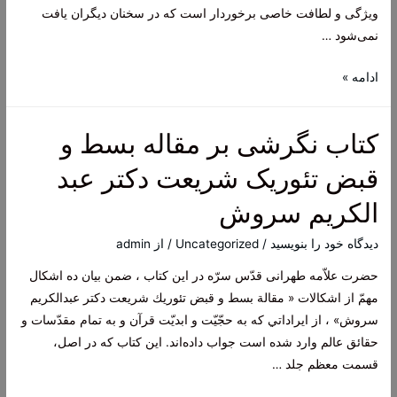
حسینی
ویژگی و لطافت خاصی برخوردار است که در سخنان دیگران یافت
طهرانی
نمی‌شود …
کتاب
ادامه »
مناقب
اهل
کتاب نگرشی بر مقاله بسط و
بیت
علیهم
قبض تئوریک شریعت دکتر عبد
السلام
الکریم سروش
دیدگاه‌ خود را بنویسید
/
Uncategorized
/ از
admin
حضرت‌ علاّمه‌ طهرانی قدّس‌ سرّه‌ در اين‌ كتاب‌ ، ضمن‌ بيان‌ ده‌ اشكال‌
مهمّ از اشكالات‌ « مقالة‌ بسط‌ و قبض‌ تئوريك‌ شريعت‌ دكتر عبدالكريم‌
سروش‌» ، از ايراداتي‌ كه‌ به‌ حجّيّت‌ و ابديّت‌ قرآن‌ و به تمام‌ مقدّسات‌ و
حقائق‌ عالم‌ وارد شده‌ است‌ جواب‌ داده‌اند. اين‌ كتاب‌ كه‌ در اصل‌،
قسمت‌ معظم‌ جلد …