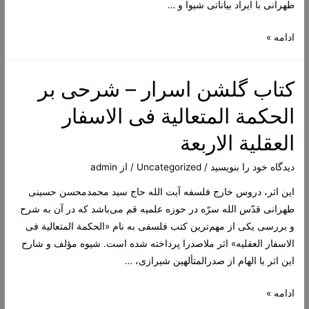
طهرانی با ایراد بیاناتی شیوا و …
کتاب
ادامه »
سیری
در
کتاب گلشن اسرار – شرحی بر
تاریخ
پیامبر
الحکمة المتعالیة‌ فی الاسفار
اکرم
العقلیة‌ الاربعة
صلی
الله
دیدگاه‌ خود را بنویسید
/
Uncategorized
/ از
admin
و
این اثر، دروس خارج فلسفه آیت الله حاج سید محمدمحسن حسینی
علیه
طهرانی قدّس الله سرّه در حوزه علمیه قم می‌باشد که در آن به شرح
و
و بررسی یکی از مهم‌ترین کتب فلسفی به نام «الحکمة المتعالیة‌ فی
آله
الاسفار العقلیه» اثر ملاصدرا پرداخته شده است. شیوه مؤلف و شارح
و
این اثر با الهام از صدرالمتألهین شیرازی، …
سلم
کتاب
ادامه »