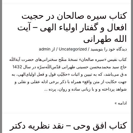
گلشن
اسرار
کتاب سیره صالحان در حجیت
–
شرحی
افعال و گفتار اولیاء الهی – آیت
بر
الله طهرانی
الحکمة
المتعالیة‌
دیدگاه‌ خود را بنویسید
/
Uncategorized
/ از
admin
فی
کتاب نفیس «سیره صالحان» نسخۀ منقّح سخنرانی‌های حضرت آیة‌اللَه
الاسفار
حاج سید محمدمحسن حسینی طهرانی قدّس‌اللَه‌سرّه در سال 1432
العقلیة‌
ه.ق می‌باشد، که به تبیین و اثبات «حجّیّتِ قول و فعل اولیای‌الهی، به
الاربعة
جهت حکایت از متن واقع» همراه با ذکر برخی ادله عقلی و نقلی و
شواهد پرداخته و و با زبانی ساده و روان، پرده …
کتاب
ادامه »
سیره
صالحان
کتاب افق وحی – نقد نظريه دکتر
در
حجیت