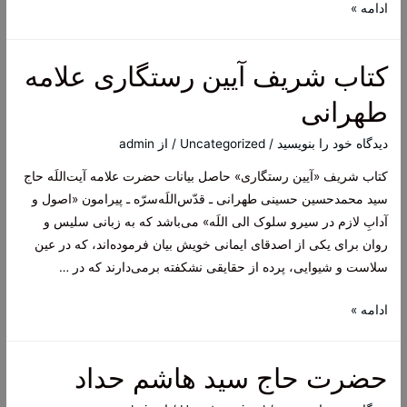
کتاب
ادامه »
نگرشی
بر
کتاب شریف آیین رستگاری علامه
مقاله
بسط
طهرانی
و
قبض
دیدگاه‌ خود را بنویسید
/
Uncategorized
/ از
admin
تئوریک
کتاب شریف «آیین رستگاری» حاصل بیانات حضرت علامه آیت‌اللَه حاج
شریعت
سید محمدحسین حسینی طهرانی ـ قدّس‌اللَه‌سرّه‌ ـ پیرامون «اصول و
دکتر
آدابِ لازم در سیرو سلوک الی اللَه» می‌باشد که به زبانی سلیس و
عبد
روان برای یکی از اصدقای ایمانی خویش بیان فرموده‌اند، که در عین
الکریم
سلاست و شیوایی، پرده از حقایقی نشکفته برمی‌دارند که در …
سروش
کتاب
ادامه »
شریف
آیین
حضرت حاج سید هاشم حداد
رستگاری
علامه