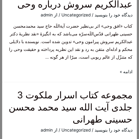
عبدالكريم سروش درباره وحى
افعال
و
دیدگاه‌ خود را بنویسید
/
Uncategorized
/ از
admin
گفتار
کتاب «افق وحی» اثر بی‌نظیر حضرت آیة‌اللَه حاج سید محمدمحسن
اولیاء
حسینی طهرانی قدّس‌اللَه‌سرّه می‌باشد که به انگیزۀ «نقد نظریۀ دکتر
الهی
عبدالکریم سروش پیرامون وحی» تدوین شده است. نویسنده با دلایلی
–
محکم و ادله‌ای متقن به رد و نقد این نظریه پرداخته و حقیقت وحی را
آیت
که متنزّل از عالم ربوبی است، مبرّا از هر گونه …
الله
طهرانی
کتاب
ادامه »
افق
وحی
مجموعه کتاب اسرار ملکوت 3
–
نقد
جلدی آیت الله سید محمد محسن
نظريه
حسینی طهرانی
دکتر
عبدالكريم
دیدگاه‌ خود را بنویسید
/
Uncategorized
/ از
admin
سروش