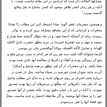
مشرِّفها السّلام‌ ذکر شده‌ که‌ ایرادش‌ در این‌ مقام‌ مناسب‌ نیست‌، با
آنکه‌ در هر زمان‌ آنقدر ظاهر میشود که‌ کسی‌ محتاج‌ به‌ نقل‌ وقایع‌
1
گذشته‌ نیست‌.
و همچنین‌ میفرماید: فقیر گوید: مبادا استبعاد کنی‌ این‌ مطلب‌ را! همانا
معجزات‌ و کراماتی‌ که‌ از این‌ مشاهد مشرّفه‌ بروز کرده‌ و به‌ تواتر
رسیده‌، زیاده‌ از آنستکه‌ إحصا شود. و در ماه‌ شوّال‌ گذشته‌ سنۀ هزار و
سیصد و چهل‌ و سه‌ (هجریۀ قمریه‌) در حرم‌ مطهّر حضرت‌ ثامنُ الائمّة‌
الهُداة‌، و ضامنُ الاُمّة‌ العُصاة‌، مولانا أبوالحسن‌ علی بن‌ موسی‌
الرّضا صلواتُ اللَه‌ علیه‌، سه‌ نفر زن‌ که‌ هر کدام‌ به‌ سبب‌ مرض‌ فلج‌ و
نحو آن‌ زمینگیر بودند و أطبّاء و دکترها از معالجۀ آنها عاجز شده‌ بودند
شفا یافتند. و این‌ معجزات‌ از آن‌ قبر مطهّر بر همه‌ واضح‌ و آشکارا
گردید مانند نمودار شدن‌ خورشید در سماءِ صاحیه‌، مثل‌ باز شدن‌ در
دروازۀ نجف‌ اشرف‌ بر روی‌ عربهای‌ بادیه‌؛ و به‌ حدّی‌ این‌ مطلب‌ واضح‌
بود که‌ نقل‌ شد: دکترهائی‌ که‌ مطّلع‌ بر مرض‌های‌ آن‌ زنها بودند تصدیق‌
نمودند، با آنکه‌ در این‌ باب‌ خیلی‌ دقیق‌ بودند؛ بلکه‌ بعضی‌ از آنها تصدیق‌
خود را بر شفاء آنها نوشتند. و اگر ملاحظۀ اختصار و عدم‌ مناسبت‌ محلّ
نبود قصّۀ آنها را نقل‌ می‌نمودم‌.