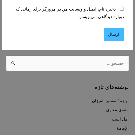
ذخیره نام، ایمیل و وبسایت من در مرورگر برای زمانی که
دوباره دیدگاهی می‌نویسم.
ج
س
ت
ج
نوشته‌های تازه
و
ب
ترجمۀ تفسیر المیزان
ر
مثنوی معنوی
ا
أهل البيت
ی
الإمامة
: