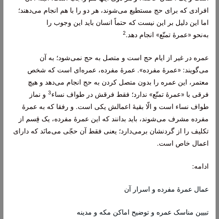
افرادی که برای حج مستطیع می‌شوند، هر دو را با هم انجام می‌دهند؛
اما این دلیل بر این نیست که حتماً انسان باید این وجوب را
2
به‌نحو
«عمرۀ تمتّع»
انجام دهد.
عمره در غیر از ایام حج است و متصل به حج نمی‌شود؛ به آن
می‌گویند:
«عمرۀ مفرده»
. عمرۀ مفرده، عمره‌ای است که شخص
معتمر، این عمره را بدون متصل کردن به حج انجام می‌دهد و هیچ
3
فرقی با «عمرۀ تمتّع» ندارد؛ فقط فرقش در طواف نساء
و نماز
طواف نساء است و الّا بقیۀ اعمالش یکی است. و رفقا که به عمرۀ
مفرده مشرف می‌شوند، باید بدانند که این عمرۀ مفرده، یک قِسم از
تکلیف را از گردنشان برمی‌دارد؛ یعنی فقط آن حجّی می‌مانَد که دارای
اعمال خاص است.
ادامه:
عمال عمرۀ مفرده و اسرار آن
تبیین مناسک عمره و توضیح اماکن مکه و مدینه