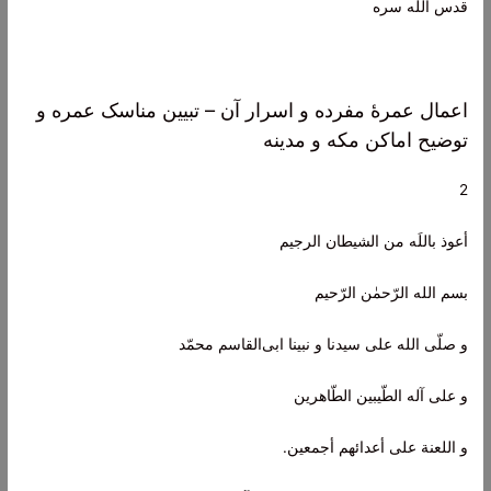
قدس الله سره
اعمال عمرۀ مفرده و اسرار آن – تبیین مناسک عمره و
توضیح اماکن مکه و مدینه
2
أعوذ باللَه من الشیطان الرجیم
بسم الله الرّحمٰن الرّحیم
و صلّی الله علی سیدنا و نبینا ابی‌القاسم محمّد
و علی آله الطّیبین الطّاهرین
و اللعنة علی أعدائهم أجمعین.