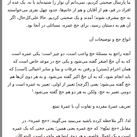
ما پارسال صحبتی کردیم، نمی‌دانم آن نوار را شنیده‌اید یا نه. یک عده از
افراد در قم، هم از آقایان و هم از خانم‌ها، حدود چهل نفری می‌خواستند
به حج مشرف شوند؛ آمدند و یک صحبتی کردیم. حالا علی‌کل‌حال، اگر
آن هم به دستتان رسید، برای حج عمره، مسائلی در آنجا بود.
انواع حج و توضیحات آن
آنچه راجع به مسئلۀ حج واجب است، دو چیز است: یکی
عمره
است
که به آن
حجّ اصغر
گفته می‌شود و یکی حج در موعد خاص است که
همان احرام [بستن] و رفتن به عرفات و منا و سایر اعمالی [است] که
باید انجام شود، که به آن
حجّ اکبر
گفته می‌شود. و به هر دوی آن‌ها هم
حج گفته می‌شود؛ یعنی [گرچه] تعبیر از اولی، تعبیر به عمره است و از
1
دومی تعبیر به حج، ولکن به هر دو هم حج گفته می‌شود.
تعریف عمرۀ مفرده و تفاوت آن با عمرۀ تمتع
لذا، اگر ملاحظه کرده باشید می‌بینید می‌گویند:
«حج عمره»
، در
مقابل
«حج تمتّع»
؛ که حج عمره یعنی همین؛ یعنی حجی که یک عمره
است و یک اعمال خاصه، و هر دوی اینها هم واجب است. البته الآن