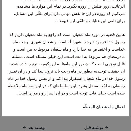
الرغائب، روز قبلش را روزه بگیرد. در تمام این موارد ما مشاهده
می‌کنیم که روزه در این‌جا نقش مهمی دارد برای تلقّی این مسائل،
برای تلقی این عنایات و تلقّی این فیوضات.
همین قضیه در مورد ماه شعبان است که راجع به ماه شعبان داریم که
رسول خدا فرمودند
رجب شهراللَه است و شعبان شهری
. رجب ماه
خداست و اختصاص به خدا دارد و ماه شعبان مربوط به من است و
ماه‌رمضان هم مربوط به امت است. این خیلی مسئله است، مسئله
قابل توجهی است که چطور این ماه‌ها به این کیفیت ترتیب داده شده.
آن حقیقت توحیدیه چطور در ماه رجب باید نزول پیدا کند و در آن نفس
رسول خدا در ماه شعبان استقرار پیدا کند و از نفس رسول خدا در ماه
رمضان به امّت منتقل بشود. این سلسله‌ای که در این سه ماه ملاحظه
شده است خیلی قابل توجه است و در آن اسرار و رموزی است.
اعمال ماه شعبان المعظّم
راهبری
→
نوشته قبل
نوشته بعد
←