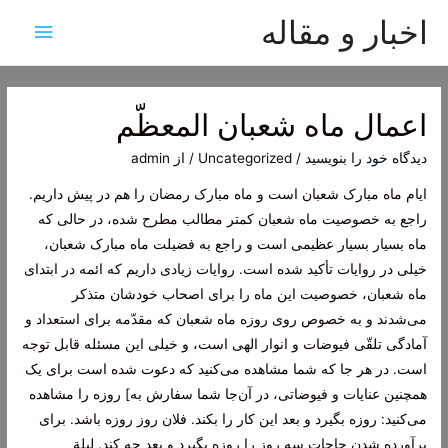
اخبار و مقاله
فهرس
اصلی
اعمال ماه شعبان المعظّم
دیدگاه‌ خود را بنویسید
/
Uncategorized
/ از
admin
ایام ماه مبارک شعبان است و ماه مبارک رمضان را هم در پیش داریم.
راجع به خصوصیت ماه شعبان کمتر مطالب مطرح شده، در حالی که
ماه بسیار بسیار عظیمی است و راجع به فضیلت ماه مبارک شعبان،
خیلی در روایات تأکید شده است. روایات زیادی داریم که ائمه در ابتدای
ماه شعبان، خصوصیت این ماه را برای اصحاب خودشان متذکر
می‌شدند و به خصوص روی روزه ماه شعبان که مقدّمه برای استعداد و
آمادگی تلقّی فیوضات و انوار الهی است، و خیلی این مسئله قابل توجه
است. در هر جا که شما مشاهده می‌کنید که دعوت شده است برای یک
همچنین عنایات و فیوضاتی، در آن‌جا شما سفارش به‌] روزه را مشاهده
می‌کنید: روزه بگیرد و بعد این کار را بکند. فلان روز روزه باشد. برای
برآورده شدن حاجات سه روز را روزه بگیرد و بعد چه کند. لیلة