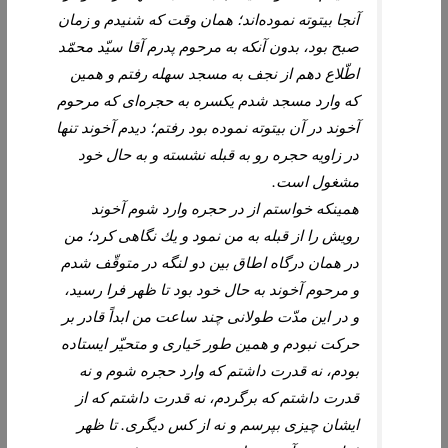
آنجا بيتوته نموده‏‌اند؛ همان وقت كه شنيدم و زمان
صبح بود، بدون آنكه به مرحوم پدرم آقا سيّد محمّد
اطّلاع دهم از نجف به مسجد سهله رفتم و همين‏
كه وارد مسجد شدم‏ يكسره به حجره‌‏اى كه مرحوم
آخوند در آن بيتوته نموده بود رفتم؛ ديدم آخوند تنها
در زاويه حجره رو به قبله نشسته و به حال خود
مشغول است.
همين‏كه خواستم از در حجره وارد شوم آخوند
رويش را از قبله به من نمود و يك نگاهى كرد؛ من
در همان درگاه اطاق بين دو لنگه در متوقّف شدم
و مرحوم آخوند به حال خود بود تا ظهر فرا رسيد،
و در اين مدّت طولانى چند ساعت من ابداً قادر بر
حركت نبودم و همين طور حَيارى و متحيّر ايستاده
بودم، نه قدرت داشتم كه وارد حجره شوم و نه
قدرت داشتم كه برگردم، نه قدرت داشتم كه از
ايشان چيزى بپرسم و نه از كس ديگرى. تا ظهر