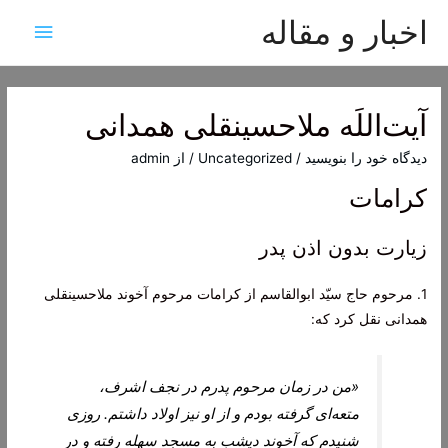
اخبار و مقاله
فهرس
اصلی
آیت‌اللَه ملاحسینقلی همدانی
دیدگاه‌ خود را بنویسید
/
Uncategorized
/ از
admin
کرامات
زیارت بدون اذن پدر
1. مرحوم حاج سيّد ابوالقاسم از كرامات مرحوم آخوند ملاحسينقلى
همدانى نقل كرد كه:
«من در زمان مرحوم پدرم در نجف اشرف،
متعه‏‌اى گرفته بودم و از او نيز اولاد داشتم. روزى
شنيدم كه آخوند ديشب به مسجد سهله رفته و در