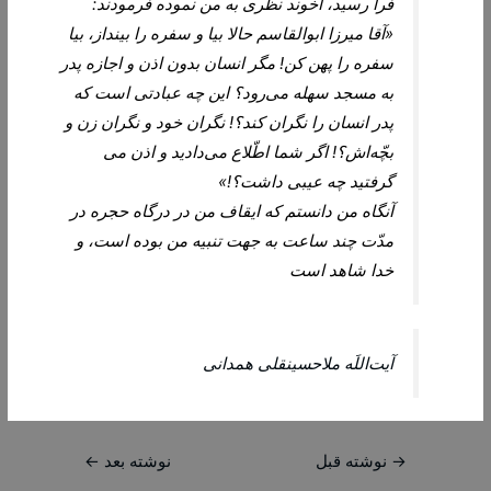
فرا رسيد، آخوند نظرى به من نموده فرمودند:
«آقا ميرزا ابوالقاسم حالا بيا و سفره را بينداز، بيا
سفره را پهن كن! مگر انسان بدون اذن و اجازه پدر
به مسجد سهله مى‌‏رود؟ اين چه عبادتى است كه
پدر انسان را نگران كند؟! نگران خود و نگران زن و
بچّه‌‏اش؟! اگر شما اطّلاع مى‏‌داديد و اذن مى
‏گرفتيد چه عيبى داشت؟!»
آنگاه من دانستم كه ايقاف من در درگاه حجره در
مدّت چند ساعت به جهت تنبيه من بوده است، و
خدا شاهد است
آیت‌اللَه ملاحسینقلی همدانی
راهبری
→
نوشته قبل
نوشته بعد
←