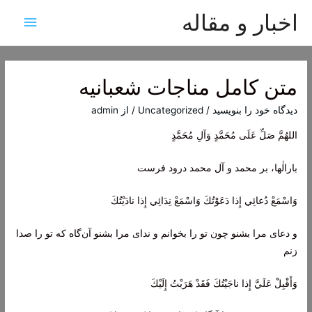
اخبار و مقاله
فهرس
اصلی
متن کامل مناجات شعبانیه
دیدگاه‌ خود را بنویسید
/
Uncategorized
/ از
admin
اللهُمَّ صَلِّ عَلَى مُحَمَّدٍ وَآلِ مُحَمَّدٍ
بارالٰها، بر محمد و آل محمد درود فرست
وَاسْمَعْ دُعائِي إِذا دَعَوْتُكَ وَاسْمَعْ نِدَائِي إِذا نادَيْتُكَ
و دعای مرا بشنو چون تو را بخوانم و ندای مرا بشنو آن‌گاه که تو را صدا
زنم
وَأَقْبِلْ عَلَيَّ إِذا ناجَيْتُكَ فَقَدْ هَرَبْتُ إِلَيْكَ