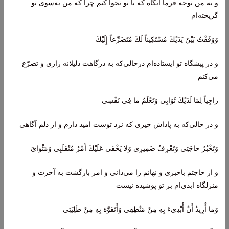
و به من توجه فرما آنگاه که با تو نجوا کنم چرا که من به‌سوی تو
گریخته‌ام
وَوَقَفْتُ بَيْنَ يَدَيْكَ مُسْتَكِيناً لَكَ مُتَضَرِّعاً إِلَيْكَ
و در پیشگاه تو ایستاده‌ام درحالی‌که به درگاهت ذلیلانه زاری و تضرّع
می‌کنم
راجِياً لِمَا لَدَيْكَ ثَوَابِي وَتَعْلَمُ ما فِي نَفْسِي
و در حالی‌که به پاداش خیری که نزد توست امید دارم و از دلم آگاهی
وَتَخْبُرُ حاجَتِي وَتَعْرِفُ ضَمِيرِي وَلا يَخْفَى عَلَيْكَ أَمْرُ مُنْقَلَبِي وَمَثْوايَ
و از حاجتم باخبری و نهانم را می‌دانی و امر بازگشت به آخرت و
منزلگاه ابدی‌ام بر تو پوشیده نیست
وَما أُرِيدُ أَنْ أُبْدِىءَ بِهِ مِنْ مَنْطِقِي وَأَتَفَوَّهَ بِهِ مِنْ طَلِبَتِي