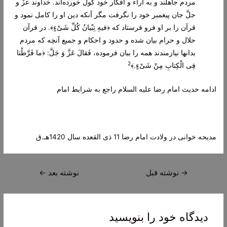
مردم جاهلند و به آراء و افكار خود گول خورده‌اند. خداوند عزَّ و
جلَّ جان پيغمبر خود را نگرفت مگر آنكه دين او را كامل نمود و
قرآن را بر او فرو فرستاد كه ﴿
فيهِ تِبْيانُ كُلِّ شَىْ‌ءٍ﴾
. در قرآن
حلال و حرام بيان شده و حدود و احكام و جميع آنچه كه مردم
بدانها نيازمندند همه را بيان فرموده،
فَقالَ عَزَّ وَ جَلَّ:
﴿
ما فَرَّطْنا
2
فِى الْكِتابِ مِنْ شَىْ‌ءٍ.﴾
ادامه
حديث امام رضا علیه السلام راجع به شرايط امام‏
مدیحه خوانی در ولادت امام رضا 11 ذی القعده سال 1420هـ.ق
راهبری
→
نوشته قبل
نوشته بعد
←
نوشته
دیدگاه‌ خود را بنویسید