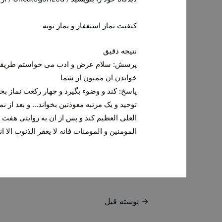
کیفیت نماز استغفار و
نماز توبه
نتیجه دقیق
پرسش: سلام عرض و ادب می خواستم طریقه خ
خواندن ان ممنون از شما
پاسخ: کند و وضوء بگیرد و چهار رکعت
نماز
بخو
توحید و یک مرتبه معوذتین بخواند… و بعد از
نم
العلی العظیم کند و پس از ان به روایتی هفت م
المومنین و المومنات فانه لا یغفر الذنوب الا 
راهبری
→
نوشته قبل
نوشته