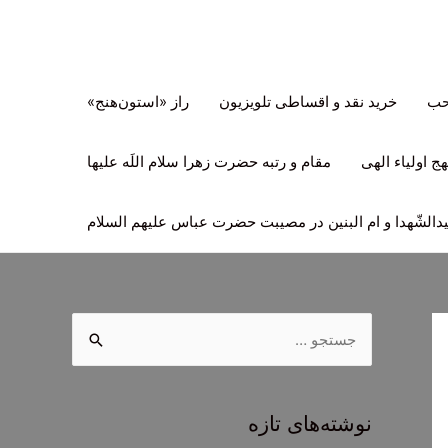
تحب
خرید نقد و اقساطی تلویزیون
راز «استون‌هنج»
ج اولیاء الهی
مقام و رتبه حضرت زهرا سلام اللَه علیها
لشّهدا و ام البنین در مصیبت حضرت عباس علیهم السلام
ج
س
ت
ج
نوشته‌های تازه
و