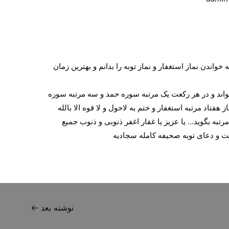
واندن نماز استغفار و
نماز توبه
را بدانم و بهترین زمان
اند و در هر رکعت یک مرتبه سوره حمد و سه مرتبه سوره
از
هفتاد مرتبه استغفار و ختم به لاحول و لا قوه الا بالله
رتبه بگوید… یا عزیز یا غفار اغفر ذنوبی و ذنوب جمیع
انت و دعای
توبه
صحیفه کامله سجادیه
نوشته بعد
←