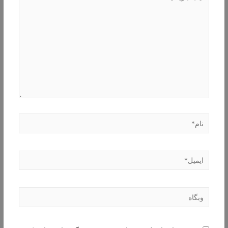
بنویسید…
نام*
ایمیل*
وبگاه