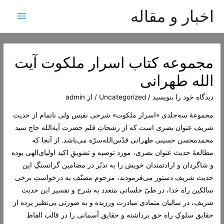
اخبار و مقاله
فهرس
اصلی
مجموعه کتاب اسرار ملکوت آیت
الله طهرانی
دیدگاه‌ خود را بنویسید
/
Uncategorized
/ از
admin
مجموعۀ سه‌جلدی «اسرار ملکوت» شرحی نفیس ولی ناتمام از حدیث
شریف عنوان بصری است که از رشحاتِ قلم حضرت آیة‌الله حاج سید
محمدمحسن حسینی طهرانی قدّس‌الله‌سرّه می‌باشد. از آنجا که
مطالعۀ حدیث عنوان بصری، مورد توصیه و تشویقِ اکید اولیای‌الهی بوده
و شاگردان و ارادتمندان خویش را به تدبّر در مضامین گرانسنگِ این
حدیث شریف دستور می‌فرمودند، مرحوم مصنّف به درخواستِ برخی
سالکین راه خدا، در طیّ جلساتی متعدد به شرح و تفسیر این حدیث
شریف، در سالیان متمادی مبادرت ورزیده و به صورتی بی‌نظیر پرده از
حقایق سلوکِ راه حق برداشته و حقایق آسمانی را در قالب الفاظ