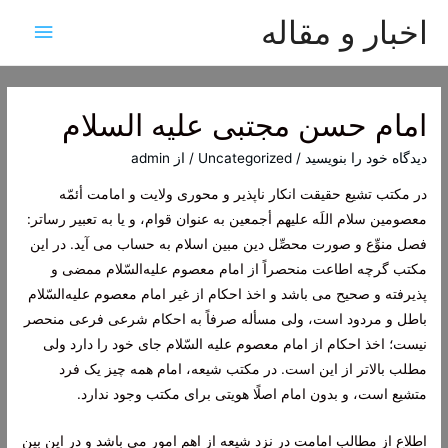
اخبار و مقاله
فهرس
اصلی
امام حسن مجتبی علیه السلام
دیدگاه‌ خود را بنویسید
/
Uncategorized
/ از
admin
در مکتب تشیع حقیقت انکار ناپذیر و محورى ولایت و امامت أئمّه
معصومین سلام اللَه علیهم أجمعین به عنوان قوام، و یا به تعبیر رساتر:
فصل منوِّع و صورت محصِّل دین مبین اسلام به حساب مى ‌آید. در این
مکتب گرچه اطاعت منحصراً از امام معصوم علیه‌السّلام ممضى و
پذیرفته و صحیح مى ‌باشد و اخذ احکام از غیر امام معصوم علیه‌السّلام
باطل و مردود است، ولى مسأله صرفاً به احکام شرعى فرعى منحصر
نیست؛ اخذ احکام از امام معصوم علیه السّلام جاى خود را دارد ولى
مطلب بالاتر از این است. در مکتب شیعه، امام همه چیز یک فرد
متشیع است، و بدون امام اصلًا هویتى براى مکتب وجود ندارد.
اطلاع از مطالب امامت در نزد شیعه از اهم امور می باشد و در این بین