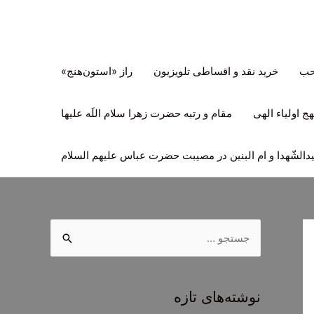
تحب
خرید نقد و اقساطی تلویزیون
راز «استون‌هنج»
ج اولیاء الهی
مقام و رتبه حضرت زهرا سلام اللَه علیها
لشّهدا و ام البنین در مصیبت حضرت عباس علیهم السلام
ج
س
ت
ج
نوشته‌های تازه
و