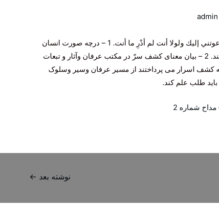
admin
فقرۀ دعاء: بك عرفتك و أنت دللتني عليك و دعوتني إليك ولولا أنت لم أدْرِ ما أنت. 1 – درچه صورت انسان
می تواند به حقیقت اشیاء علم ومعرفت پیدا کند. 2 – بیان معنای کشف سرّ در مکتب عرفان وآثار و تبعات
 که به کشف اسرار می پرداختند از مسیر عرفان وسیر وسلوک
مداح شماره 2
نوشته بعد
←