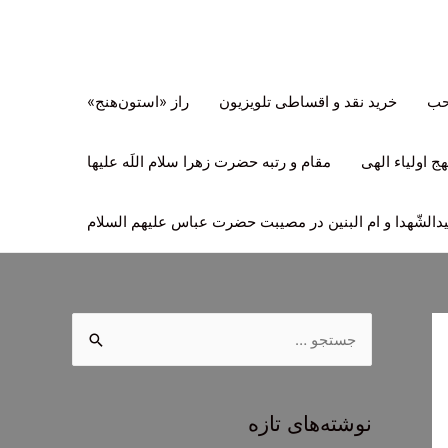
تحب
خرید نقد و اقساطی تلویزیون
راز «استون‌هنج»
ج اولیاء الهی
مقام و رتبه حضرت زهرا سلام اللَه علیها
لشّهدا و ام البنین در مصیبت حضرت عباس علیهم السلام
ج
س
ت
ج
نوشته‌های تازه
و