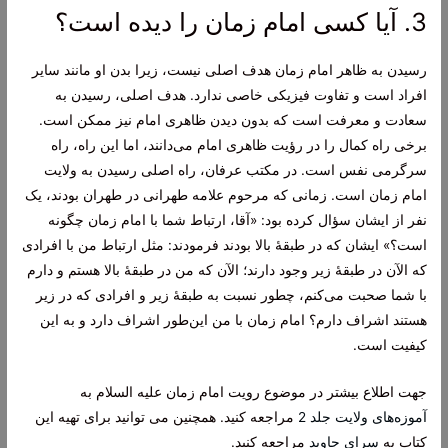
3. آیا کسی امام زمان را دیده است؟
رسیدن به ظاهر امام زمان هدف اصلی نیست، زیرا بدن او مانند سایر
افراد است و تفاوت فیزیکی خاصی ندارد. هدف اصلی، رسیدن به
سعادت و معرفت است که بدون دیدن ظاهری امام نیز ممکن است.
برخی راه کمال را در رؤیت ظاهری امام می‌دانند، اما این راه، راه
سرگرمی نفس است. در مکتب عرفان، راه اصلی رسیدن به ولایت
امام زمان است. زمانی که مرحوم علامه طهرانی در طهران بودند، یک
نفر از ایشان سؤال کرده بود: «آقا، ارتباط شما با امام زمان چگونه
است؟» ایشان که در طبقۀ بالا بودند فرمودند: مثل ارتباط من با افرادی
که الآن در طبقۀ زیر وجود دارند؛ الآن که من در طبقۀ بالا هستم و دارم
با شما صحبت می‌کنم، چطور نسبت به طبقۀ زیر و افرادی که در زیر
هستند اشراف دارم؟ امام زمان با من این‌طور اشراف دارد و به این
کیفیت است.
جهت اطلاع بیشتر در موضوع رویت امام زمان علیه السلام به
آموزه‌های ولایت جلد 2
مراجعه کنید. همچنین می توانید برای تهیه این
کتاب به
سرای جاوید
مراجعه کنید.