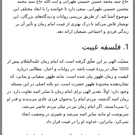
حاج سید محمد حسین حسینی طهرانی
و
آیت الله حاج سید محمد
محسن حسینی طهرانی
، سعی دارد تا خواننده را با ابعاد مختلف این
موضوع آشنا کند. از طریق بررسی روایات و
دیدگاه‌های بزرگان
، این
نوشتار تلاش می‌کند تا درک بهتری از غیبت امام زمان و تأثیر آن بر
زندگی فردی و اجتماعی شیعیان ارائه دهد.
1. فلسفه غیبت
مشیّت الهی بر این تعلّق گرفته است که امام زمان علیه‌السّلام بیش از
1200 سال در پردۀ غیبت باشد. در روایات و اخبار، مطالبی درباره
کیفیت و زمان ظهور بیان شده است، مانند ظهور سفیانی و یمانی، که
نشان‌دهنده محدودۀ ظهور حضرت است. دو نکته اصلی در این مسئله
وجود دارد: اولاً، تقدیر الهی برای امام زمان با سایر ائمه تفاوت دارد. در
زمان ائمه گذشته، مردم امام را به‌عنوان فردی عادی می‌دیدند و قدر او
را نمی‌دانستند. اگر امام زمان نیز در میان مردم حاضر می‌شد،
سرنوشت او مانند سایر ائمه می‌شد و تغییری در وضعیت ایجاد
نمی‌کرد. بنابراین، خداوند او را در غیبت قرار داد.