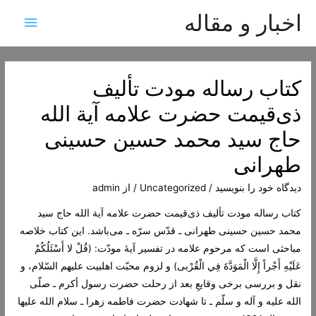
اخبار و مقاله
فهرس
اصلی
کتاب رساله مودت تألیف
ذی‌قیمت حضرت علامه آیة الله
حاج سید محمد حسین حسینی
طهرانی
دیدگاه‌ خود را بنویسید
/
Uncategorized
/ از
admin
کتاب رساله مودت تألیف ذی‌قیمت حضرت علامه آیة الله حاج سید
محمد حسین حسینی طهرانی
ـ قدّس سرّه ـ می‌باشد. این کتاب خلاصه
مباحثی است که مرحوم علامه در تفسیر آیۀ مودّت: (قُلْ لا أَسْئَلُكُمْ
عَلَيْهِ أَجْراً إِلَّا الْمَوَدَّةَ فِي الْقُرْبى) و لزوم محبّت اهل‏بيت عليهم السّلام، و
نقل و بررسى برخى وقايعِ بعد از رحلت حضرت رسول أكرم ـ صلّى
الله عليه و آله و سلّم ـ تا شهادت حضرت فاطمه زهرا ـ سلام الله عليها