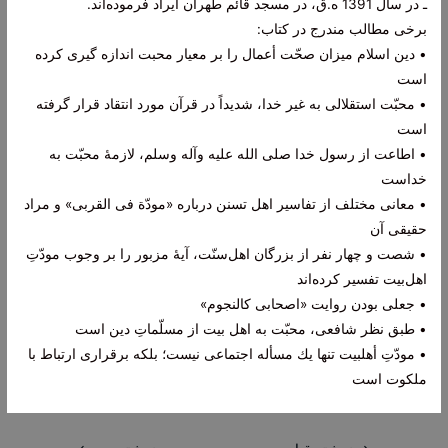
ـ در سال 1391 ه.ق، در مسجد قائم طهران ايراد فرموده‌‏اند.
برخی مطالب مندرج در کتاب:
• دين اسلام ميزان صحّت أعمال را بر معيار محبت اندازه گيرى كرده
است
• محبّت استقلالى به غير خدا، شديداً در قرآن مورد انتقاد قرار گرفته
است
• اطاعت از رسول خدا صلى الله عليه وآله وسلم، لازمۀ محبّت به
خداست
• معانى مختلف از تفاسير اهل تسنن درباره «مودّة فى القربى» و مراد
حقیقی آن
• شصت و چهار نفر از بزرگان اهل‌سنّت، آيۀ مزبور را بر وجوب مودّتِ
اهل‏‌بيت تفسير كرده‌‏اند
• جعلی بودن روایت «اصحابی کالنجوم»
• طبق نظر شافعى، محبّت به اهل بيت از مسلّماتِ دين است
• مودّتِ أهل‏بيت تنها يك مسأله اجتماعى نيست؛ بلكه برقرارى ارتباط با
ملكوت است