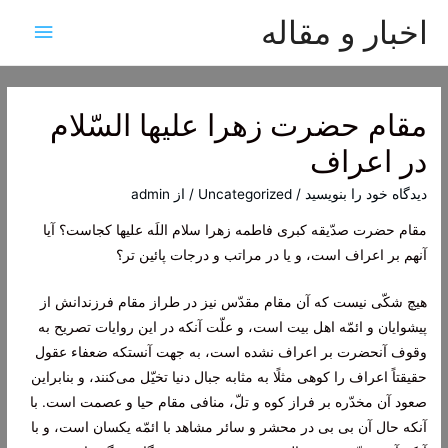
اخبار و مقاله
فهرس
اصلی
مقام حضرت زهرا عليها السّلام
در اعراف
دیدگاه‌ خود را بنویسید
/
Uncategorized
/ از
admin
مقام حضرت صدّيقه كبرى فاطمه زهرا سلام اللَه عليها كجاست؟ آيا
آنهم بر اعراف است، و يا در مراتب و درجات پائين تر؟
هيچ شكّى نيست كه آن مقام مقدّس نيز در طراز مقام فرزندانش از
پيشوايان و ائمّه اهل بيت است، و علّت آنكه در اين روايات تصريح به
وقوف آنحضرت بر اعراف نشده است، به جهت آنستكه ضعفاء عقول
حقيقتاً اعراف را كوهى مثلًا به مثابه جبال دنيا تخيّل مى‌كنند، و بنابراين
صعود آن مخدّره بر فراز كوه و تلّ، منافى مقام حيا و عصمت است. با
آنكه حال آن بى بى در محشر و سائر مشاهد با ائمّه يكسان است، و با