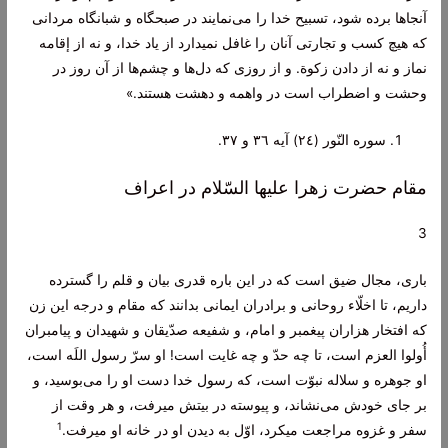
آنجاها برده شود، تسبيح خدا را مى‌نمايند در صبحگاه و شبانگاه‌ مردانى
كه هيچ كسب و تجارتى آنان را غافل نميدارد از ياد خدا، و نه از إقامه
نماز و نه از دادن زكوة. و از روزى كه دل‌ها و چشم‌ها از آن روز در
وحشت و اضطراب است در واهمه و دهشت هستند.»
سوره النّور (٢٤) آيه ٣٦ و ٣٧.
مقام حضرت زهرا عليها السّلام در اعراف
3
بارى، مجال ضيق است كه در اين باره قدرى بيان و قلم را گسترده
داريم، تا اخلّاء روحانى و برادران ايمانى بدانند كه مقام و درجه اين زن
كه افتخار هزاران پيغمبر و امام، و شفيعه صدّيقان و شهيدان و پيامبران
أُولوا العزم است، تا چه حدّ و چه غايت است! او سرّ رسول اللَه است،
او جوهره و سلاله نبوّت است، كه رسول خدا دست او را مى‌بوسيد، و
بر جاى خودش مى‌نشاند، و پيوسته در بيتش ميرفت، و هر وقت از
1
سفر و غزوه مراجعت ميكرد، اوّل به ديدن او در خانه او ميرفت‌.