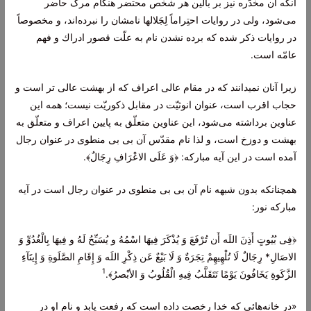
آنكه آن مخدّره نيز بر بالين هر شخص محتضر هنگام مرگ حاضر
مى‌شود، ولى در روايات احتِراماً لِجَلالها نامشان را نبرده‌اند، و مخصوصاً
در روايات ذكر شده كه برده نشدن نام به علّت قصور ادراك و فهم
عامّه است.
زيرا آنان نميدانند كه در مقام عالى اعراف كه از بهشت عالى تر است و
حجاب اقرب است، عنوان انوثيّت در مقابل ذكوريّت نيست؛ همه اين
عناوين برداشته مى‌شود، اين عناوين متعلّق به پایين اعراف و متعلّق به
بهشت و دوزخ است، و لذا نام مقدّس آن بى بى منطوى در عنوان رجال
آمده است در اين آيه مباركه:
﴿وَ عَلَى الاعْرَافِ رِجَالٌ﴾
.
همچنانكه بدون شبهه نام آن بى بى منطوى در عنوان رجال است در آيه
مباركه نور:
﴿فِى بُيُوتٍ أَذِنَ اللَه أَن تُرْفَعَ وَ يُذْكَرَ فِيهَا اسْمُهُ و يُسَبِّحُ لَهُ و فِيهَا بِالْغُدُوِّ وَ
الاصَالِ* رِجَالٌ لَا تُلْهِيهِمْ تِجَرَةٌ وَ لَا بَيْعٌ عَن ذِكْرِ اللَه وَ إِقَامِ الصَّلَوةِ وَ إِيتَآءِ
1
الزَّكَوةِ يَخَافُونَ يَوْمًا تَتَقَلَّبُ فِيهِ الْقُلُوبُ وَ الأبْصرُ﴾
.
«در خانه‌هائى كه خدا رخصت داده است كه رفعت يابد و نام او در