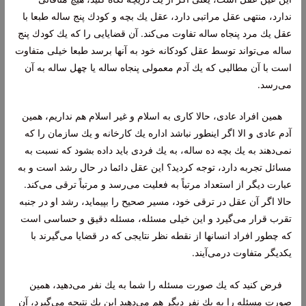
ندارد، منتهی عقل مراتبی دارد، عقل یك بچه و كودك پنج ساله طبعا با
عقل یك مرد پنجاه ساله تفاوت می‌كند. آن قضایایی را كه یك كودك پنج
ساله می‌تواند توسط عقل كودكانه خود به آنها برسد طبعا خیلی متفاوت
است با آن مطالبی كه یك آدم معمولی پنجاه ساله یا چهل ساله به آن
می‌رسد.
همین افراد عادی، حالا كاری به اسلام و غیر اسلام هم نداریم، همین
آدم عادی و الا اگر اینطور نباشد اداره یك كارخانه و یك سازمان را كه
نمی‌دهند به یك بچه ده ساله، به یك فردی باید داده بشود كه نسبت به
مسائل تجربه دارد، توجه كردید؟ این عقل دائما در حال رشد است و به
عبارت دیگر از استعداد مرتباً به فعلیت می‌رسد و مرتباً ترقی می‌كند.
حالا اگر آن عقل در ترقی خود، مسیر صحیح را بپیماید، رشد او در جنبه
تقرب قرار می‌گیرد و این خیلی مسئله، مسئله دقیق و حساسی است
كه چطور افراد انسانها از نقطه نظر نتایجی كه در قضایا می‌گیرند با
یكدیگر متفاوت درمی‌آیند.
فرض كنید كه یك صورت مسئله را شما به یك نفر می‌دهید، همین
صورت مسئله را به یك نفر دیگر هم می‌دهید این یك نتیجه می‌گیرد، آن