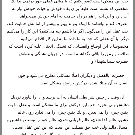
خب این ممكن است تصور كنیم كه با مبانی عقلی جور درنمی‌آید! یك
شخصی كه تشنه است طبعاً برای بقاء خودش و حیات خودش نیاز به
آب دارد و این آب را هم در راه خدمت به امام خودش می‌خواهد
مصرف كند و بیاشامد تا اینكه بتواند بهتر و بیشتر از امامش حمایت كند،
خب عقل این را می‌گوید، اگر ما باشیم چه می‌كنیم؟ این كار را می‌كنیم
دیگر، با آن عقلی كه خدا به ما داده ما به این كار اقدام می‌كنیم
مخصوصا با این اوضاع وانفسایی كه تشنگی آنچنان غلبه كرده است كه
طاقت و رمق را باقی نگذاشته است. در جریان تشنگی و عطش
حضرت سیدالشهداء و
حضرت ابالفضل و دیگران اصلًا مسائلی مطرح می‌شود و چون
انسان به آن مبتلا نشده، دركش برایش مشكل است.
آن وقت در چنین شرایطی انسان به آب برسد و آن را بیاورد نزدیك
دهانش ولی نخورد! خب این دركش برای ما مشكل است و عقل ما یك
چنین چیزی را نمی‌پذیرد، و یك چنین چیزی را می‌اندازد روی عالم
عشق، عالم فدا شدن، عالم قربانی شدن، عالم خود را نیست پنداشتن و
امسال ذالك ولی خب حق مطلب این است كه این عین عقل است،
این عین عقل است، یعنی اگر از یك دریچه نگاه كنید، هیچ منافاتی