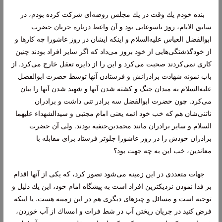
بنده خودم یك وقت در یك مجلس روضه‌ای شركت كرده بودم، در
سابق الایام، روز تاسوعایی بود و آن واعظ درباره جریان حضرت
ابوالفضل العباس علیه‌السلام و اینكه ایشان در روز عاشورا چه كارها و
از خودگذشتگی‌هایی از خود بروز می‌داد كه اگر سایر افراد بودند چنین
كاری نمی‌كردند صحبت می‌كرد و این را از دایره تعقل خارج می‌كرد. از
باب نمونه شهادت برادرانش و فرستادن آنها توسط حضرت ابوالفضل
علیه‌السلام به میدان جنگ و كشته شدن آنها و شهید شدن آنها را بیان
می‌كرد. چون حضرت ابوالفضل سه برادر تنی داشت و برادران
ناتنی‌شان هم كه خب خود ائمه یعنی امام مجتبی و سیدالشهداء علیهما
السلام و سایر برادران مانند محمدبن‌حنفیه بودند. ولی آن حضرت
برادران خودش را در روز عاشورا جلوتر فرستاد برای مقابله با
معاندین، خب این به چه جهت بود؟
جهات متعددی در این زمینه می‌شود تصور كرد، كه یكی از آنها اقدام
بر فدا نمودن نزدیكترین افراد است به پیشگاه امام خود، این یك دلیل و
توجیه است و مسائل و چیزهای دیگری هم در این زمینه هست. یا اینكه
فرض كنید در جریان ریختن آب در شط فرات و امساك از آب خوردن،