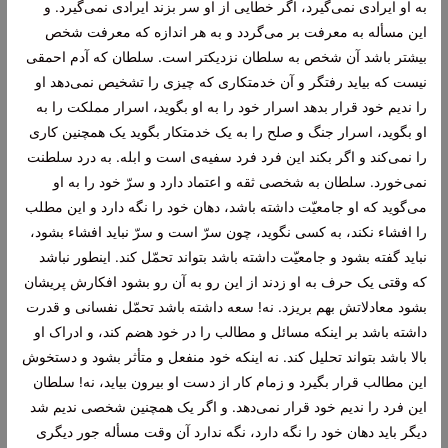
به او ایرادی نمی‌گیرد، اگر خطایی از او سر بزند ایرادی نمی‌گیرد. و
این مسأله به معرفت بر می‌گردد و به هر اندازه که معرفت شخص
بیشتر باشد آن شخص به سلطان نزدیکتر است. سلطان که آدم احمقی
نیست که بیاید رفتگر و آن خدمتکاری که چیزی را تشخیص نمی‌دهد او
را ندیم خود قرار بدهد اسرار خود را به او بگوید، اسرار مملکت را به
او بگوید، اسرار جنگ و صلح را به یک خدمتکار بگوید یک همچنین کاری
را نمی‌کند و اگر بکند این فرد فرد سفیه‌ی است و ابله. به درد سلطنت
نمی‌خورد. سلطان به شخصی ثقه و اعتماد دارد و سرّ خود را به او
می‌گوید که او جامعیّت داشته باشد، دهان خود را نگه دارد و این مطلب
را افشاء نکند، به کسی نگوید، چون سرّ است و سرّ نباید افشاء بشود،
نباید گفته بشود و جامعیّت داشته باشد بتواند تحمّل کند. اینطور نباشد
که وقتی یک حرف به او زدند از این رو به آن رو بشود افکارش پریشان
بشود معادلاتش بهم بریزد. نه! سعه داشته باشد تحمّل نفسانی و قدرت
داشته باشد بر اینکه مسائل و مطالب را در خود هضم کند، و ادراک او
بالا باشد بتواند تحلیل کند. نه اینکه خود منفعل و متأثر بشود و دستخوش
این مطالب قرار بگیرد و زمام کار از دست او بیرون بیاید، نه! سلطان
این فرد را ندیم خود قرار نمی‌دهد. و اگر یک همچنین شخصی ندیم شد
دیگر باید دهان خود را نگه دارد، نگه ندارد آن وقت مسأله جور دیگری