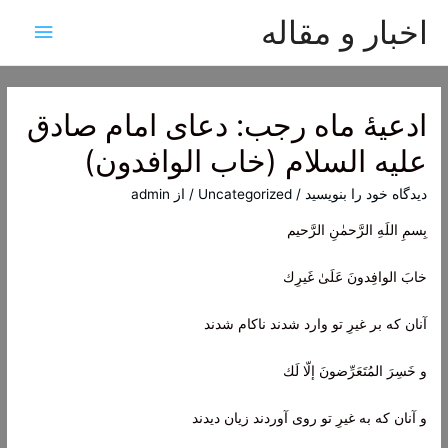
اخبار و مقاله
فهرس
اصلی
ادعیۀ ماه رجب: دعای امام صادق
علیه السلام (خاب الوافدون)
دیدگاه‌ خود را بنویسید
/
Uncategorized
/ از
admin
بِسمِ اللَهِ الرَّحمٰنِ الرَّحيم
خابَ الوافِدونَ عَلَىٰ غَيرِك
آنان که بر غیرِ تو وارد شدند ناکام شدند
و خَسِرَ المُتَعَرِّضونَ إلّا لَك
و آنان که به غیرِ تو روی آوردند زیان دیدند