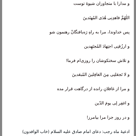
و مدارا با متجاوزان شیوۀ توست
اللٰهُمَّ فاهدِنِى هُدَى المُهتَدينَ
پس خداوندا، مرا به راهِ رَه‌یافتگانْ رهنمون شو
و ارزُقنِى اجتِهادَ المُجتَهِدين
و تلاش سختکوشان را روزی‌ام فرما!
و لا تَجعَلنِى مِنَ الغافِلينَ المُبعَدينَ
و مرا از غافلانِ رانده از درگاهت قرار مده
و اغفِر لِى يومَ الدّين
و در روز جزا مرا بیامرز!
ادعیۀ ماه رجب: دعای امام صادق علیه السلام (خاب الوافدون)