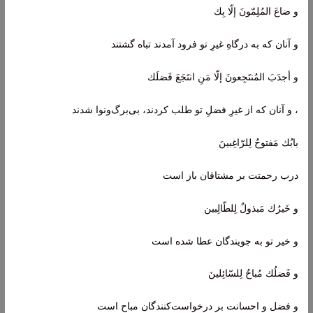
و ضاعَ المُلِمّونَ إلّا بِك
و آنان که به درگاهِ غیرِ تو فرود آمدند تباه گشتند
و أجدَبَ المُنتَجِعونَ إلّا مَنِ انتَجَعَ فَضلَك
، و آنان که از غیرِ فضلِ تو طلب کردند، بی‌برگ‌و‌نوا شدند
بابُك مَفتوحٌ لِلرّاغِبينَ
درب رحمتت بر مشتاقان باز است
و خَيرُك مَبذولٌ لِلطّالِبين
و خیر تو به جویندگان عطا شده است
و فَضلُك مُباحٌ لِلسّائِلينَ
و فضل و احسانت بر درخواست‌کنندگان مباح است