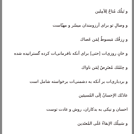
و نَيلُك مُتاحٌ لِلآمِلين
و وصالِ تو برای آرزومندان میسّر و مهیّاست
و رِزقُك مَبسوطٌ لِمَن عَصاك
و خانِ روزی‌ات [حتی] برای آنکه نافرمانی‌ات کرده گسترانیده شده
و حِلمُك مُعتَرِضٌ لِمَن ناواك
و بردباری‌ات بر آنکه به دشمنی‌ات برخواسته شامل است
عادَتُك الإحسانُ إلَى المُسيئين
احسان و نیکی به بدکاران، روش و عادت توست
و سَبيلُك الإبقاءُ عَلَى المُعتَدين