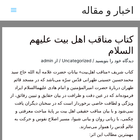
اخبار و مقاله
فهرس
اصلی
کتاب مناقب اهل بیت علیهم
السلام
دیدگاه‌ خود را بنویسید
/
Uncategorized
/ از
admin
کتاب شریف «مناقب اهل‌بیت» بیاناتِ حضرت علامه آیة الله حاج سید
محمد‌حسین حسینی طهرانی قدّس سرّه می‌باشد که در مسجد قائم
طهران دربارۀ حضرت امیرالمؤمنین و امام هادی علیهما‌السلام ایراد
فرموده‌اند که در عین دقت و ظرافت در بیان حقایق و تبیین رقائق، از
ویژگی و لطافت خاصی برخوردار است که در سخنان دیگران یافت
نمی‌شود و با بیان مناقب حقیقی اهل بیت بر پایۀ مباحث معرفتی و
حِکمی، با زبانی روان و بیانی شیوا، مسیر اصلاح نفوس و حرکت به
عالم قُدس را هموار می‌سازند.
مهمترین مطالب این اثر: