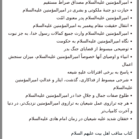
• امیرالمؤمنین علیه‌السلام مصداق صراط مستقیم
• حیازت دو جنبۀ ملکوتی و بشری در امیرالمؤمنین علیه‌السلام
• امیرالمؤمنین علیه‌السلام پدر معنوی امّت
• انتقال حقیقت مقام پیغمبر به امیرالمؤمنین علیه‌السلام
• امیرالمؤمنین علیه‌السلام وارث جمیع کمالات رسول خدا، به جز نبوت
• نگاه امیرالمؤمنین علیه‌السلام به حکومت
• توضیحی مبسوط از قضایای جنگ بدر
• انبیاء و اوصیای آنها خصوصاً امیرالمؤمنین علیه‌السلام، میزان سنجش
اعمال
• پاسخ به برخی افترائات علیهِ شیعه
• شرحی مبسوط از فداکاری‌، گذشت، ایثار و عدالتِ امیرالمؤمنین
علیه‌السلام
• طلوع صفات جمال و جلالِ خدا در امیرالمؤمنین علیه‌السلام
• هر چه ترازوی عمل شیعیان به ترازوی امیرالمؤمنین نزدیک‌تر، در دنیا
و آخرت کامیاب‌تر
• خفقان شدید علیه شیعیان در زمان امام هادی‌ علیه‌السلام
کتاب مناقب اهل بیت علیهم السلام