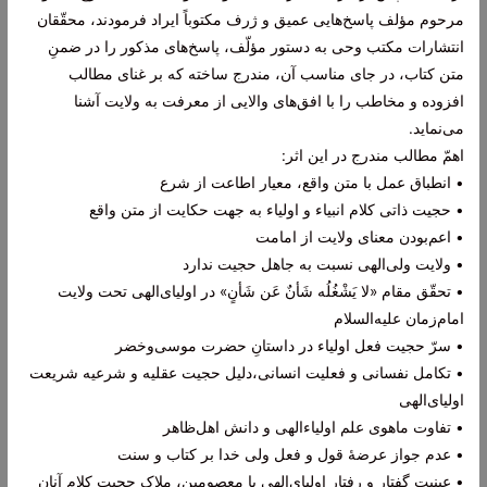
مرحوم مؤلف پاسخ‌هایی عمیق و ژرف مکتوباً ایراد فرمودند، محقّقان
انتشارات مکتب وحی به دستور مؤلّف، پاسخ‌های مذکور را در ضمنِ
متن کتاب، در جای مناسب آن، مندرج ساخته که بر غنای مطالب
افزوده و مخاطب را با افق‌های والایی از معرفت به ولایت آشنا
می‌نماید.
اهمّ مطالب مندرج در این اثر:
• انطباق عمل با متن واقع، معیار اطاعت از شرع
• حجیت ذاتی کلام انبیاء و اولیاء به جهت حکایت از متن واقع
• اعم‌بودن معنای ولایت از امامت
• ولایت ولی‌الهی نسبت به جاهل حجیت ندارد
• تحقّق مقام «لا یَشْغُلُه شَأنٌ عَن شَأنٍ» در اولیای‌الهی تحت ولایت
امام‌زمان علیه‌السلام
• سرّ حجیت فعل اولیاء در داستانِ حضرت موسی‌وخضر
• تکامل نفسانی و فعلیت انسانی،‌دلیل حجیت عقلیه و شرعیه شریعت
اولیای‌الهی
• تفاوت ماهوی علم اولیاء‌الهی و دانش اهل‌ظاهر
• عدم جواز عرضۀ قول و فعل ولی خدا بر کتاب و سنت
• عینیت گفتار و رفتار اولیای‌الهی با معصومین، ملاک حجیت کلام آنان