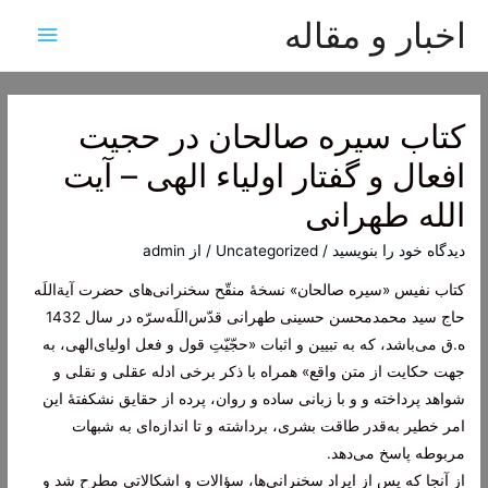
اخبار و مقاله
فهرس
اصلی
کتاب سیره صالحان در حجیت
افعال و گفتار اولیاء الهی – آیت
الله طهرانی
دیدگاه‌ خود را بنویسید
/
Uncategorized
/ از
admin
کتاب نفیس «سیره صالحان» نسخۀ منقّح سخنرانی‌های حضرت آیة‌اللَه
حاج سید محمدمحسن حسینی طهرانی قدّس‌اللَه‌سرّه در سال 1432
ه.ق می‌باشد، که به تبیین و اثبات «حجّیّتِ قول و فعل اولیای‌الهی، به
جهت حکایت از متن واقع» همراه با ذکر برخی ادله عقلی و نقلی و
شواهد پرداخته و و با زبانی ساده و روان، پرده از حقایق نشکفتۀ این
امر خطیر به‌قدر طاقت بشری، بر‌داشته و تا اندازه‌ای به شبهات
مربوطه پاسخ می‌دهد.
از آنجا که پس از ایراد سخنرانی‌ها، سؤالات و اشکالاتی مطرح شد و