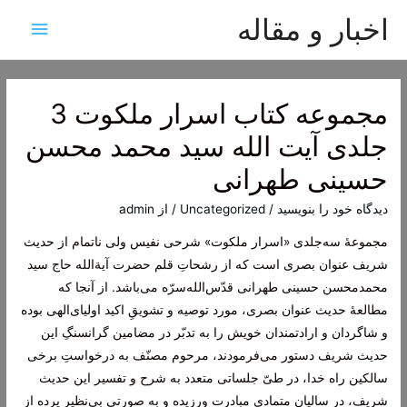
اخبار و مقاله
فهرس
اصلی
مجموعه کتاب اسرار ملکوت 3
جلدی آیت الله سید محمد محسن
حسینی طهرانی
دیدگاه‌ خود را بنویسید
/
Uncategorized
/ از
admin
مجموعۀ سه‌جلدی «اسرار ملکوت» شرحی نفیس ولی ناتمام از حدیث
شریف عنوان بصری است که از رشحاتِ قلم حضرت آیة‌الله حاج سید
محمدمحسن حسینی طهرانی قدّس‌الله‌سرّه می‌باشد. از آنجا که
مطالعۀ حدیث عنوان بصری، مورد توصیه و تشویقِ اکید اولیای‌الهی بوده
و شاگردان و ارادتمندان خویش را به تدبّر در مضامین گرانسنگِ این
حدیث شریف دستور می‌فرمودند، مرحوم مصنّف به درخواستِ برخی
سالکین راه خدا، در طیّ جلساتی متعدد به شرح و تفسیر این حدیث
شریف، در سالیان متمادی مبادرت ورزیده و به صورتی بی‌نظیر پرده از