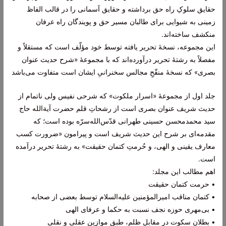
حقایق سلوکِ راه حق برداشته و حقایق آسمانی را در قالب الفاظ
زمینی به شیوایی برای طالبان مسیر حق و پویندگان راه عرفان
منکشف ساخته‌اند.
این مجموعه، نسخۀ تحریر یافته توسط خود مؤلّف است که مستقلاً و
مفصلاً به رشتۀ تحریر درآورده‌اند که با مجموعۀ «شرح حدیث عنوان
بصری» که نسخۀ منقّحِ مجالس سخنرانیِ ایشان است متفاوت می‌باشد
جلد اول از مجموعۀ «اسرار ملکوت» که شرحی نفیس ولی ناتمام از
حدیث شریف عنوان بصری است از رشحاتِ قلم حضرت آیة‌الله حاج
سید محمدمحسن حسینی طهرانی قدّس‌الله‌سرّه بوده است؛ که
مقدمه‌ای بر شرح این حدیث شریف است و پیرامون «ضرورت کسب
معارف یقینی و الهی، و حُرمتِ کتمان حقیقت» به رشتۀ تحریر درآمده
است.
اهم مطالب این مجلد:
• حرمت کتمان حقیقت
• کتمان مناقب امیرالمؤمنین علیه‌السلام توسط بعضی از صحابه
• بی‌مهری حوزه نجف نسبت به حکما و عرفای الهی
• بطلان سکوت در مقابل ظلم، طبق موازین عقلی و نقلی