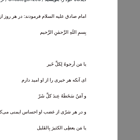
امام صادق عليه السلام فرمودند: در هر روز 
بِسمِ اللَهِ الرَّحمٰنِ الرَّحيم
يا مَن أرجوهُ لِكلِّ خَير
ای آنکه هر خیری را از او امید دارم
و آمَنُ سَخَطَهُ عِندَ كلِّ شَرّ
و در هر شرّی از غضب او احساس ایمنی می‌ک
يا مَن يعطِى الكثيرَ بِالقَليل