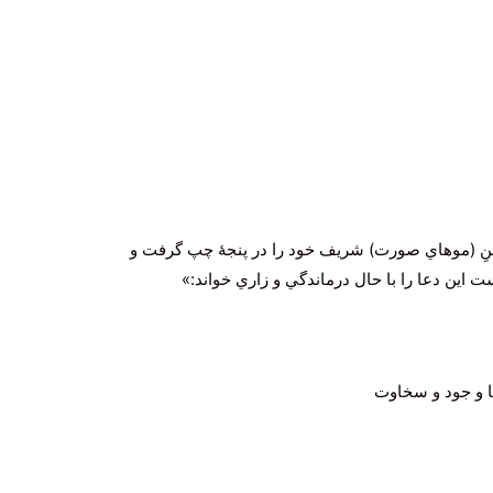
نِ (موهاي صورت) شريف خود را در پنجۀ چپ گرفت و
 اين دعا را با حال درماندگي و زاري خواند:»
 و جود و سخاوت