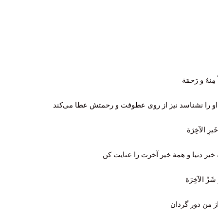
 مِنهُ و رَحمَة
ه او را نشناسد نیز از روی عطوفت و رحمتش عطا می‌کند
َيرِ الآخِرَة
 خیر دنیا و همۀ خیر آخرت را عنایت کن
َرِّ الآخِرَة
از من دور گردان