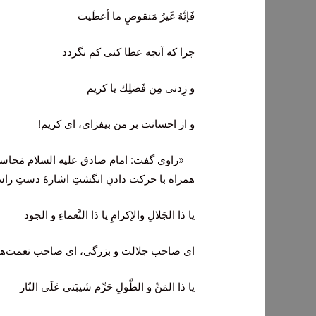
فَإنَّهُ غَيرُ مَنقوصٍ ما أعطَيت
چرا که آنچه عطا کنی کم نگردد
و زِدنى مِن فَضلِك يا كريم
و از احسانت بر من بیفزای، ای کریم!
«راوي گفت: امام صادق عليه السلام مَحاس
همراه با حركت دادنِ انگشتِ اشارۀ دستِ راست
يا ذا الجَلالِ والإكرامِ يا ذا النَّعماءِ و الجود
ای صاحب جلالت و بزرگی، ای صاحب نعمت‌ها
يا ذا المَنِّ و الطَّولِ حَرِّم شَيبَتي عَلَى النّار