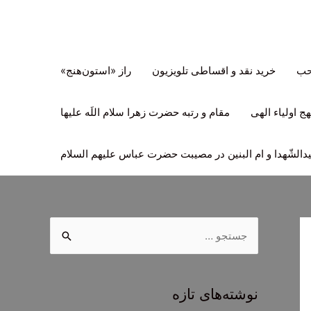
تحب
خرید نقد و اقساطی تلویزیون
راز «استون‌هنج»
ج اولیاء الهی
مقام و رتبه حضرت زهرا سلام اللَه علیها
لشّهدا و ام البنین در مصیبت حضرت عباس علیهم السلام
ج
س
ت
ج
نوشته‌های تازه
و