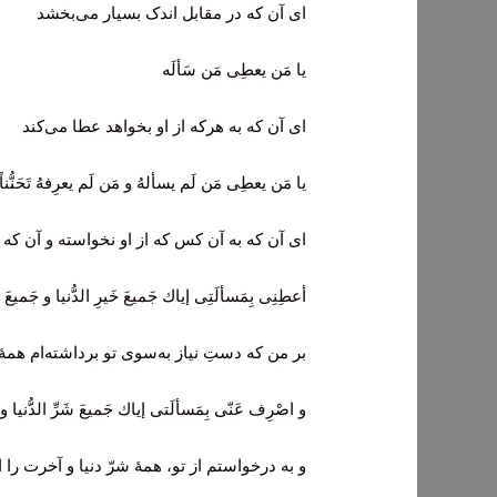
ای آن که در مقابل اندک بسیار می‌بخشد
يا مَن يعطِى مَن سَألَه
ای آن که به هرکه از او بخواهد عطا می‌کند
يا مَن يعطِى مَن لَم يسألهُ و مَن لَم يعرِفهُ تَحَنُّناً
ای آن که به آن ‌کس که از او نخواسته و آن ک
أعطِنِى بِمَسألَتِى إياك جَميعَ خَيرِ الدُّنيا و جَميعَ خ
بر من که دستِ نیاز به‌سوی تو برداشته‌ام همۀ
و اصْرِف عَنّى بِمَسألَتى إياك جَميعَ شَرِّ الدُّنيا و ش
و به درخواستم از تو، همۀ شرّ دنیا و آخرت را 