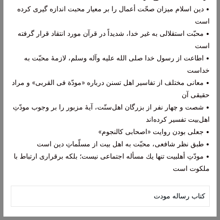
• دين اسلام ميزان صحّت أعمال را بر معيار محبت اندازه گيرى كرده
است
• محبّت استقلالى به غير خدا، شديداً در قرآن مورد انتقاد قرار گرفته
است
• اطاعت از رسول خدا صلى الله عليه وآله وسلم، لازمۀ محبّت به
خداست
• معانى مختلف از تفاسير اهل تسنن درباره «مودّة فى القربى» و مراد
حقیقی آن
• شصت و چهار نفر از بزرگان اهل‌سنّت، آيۀ مزبور را بر وجوب مودّتِ
اهل‏‌بيت تفسير كرده‌‏اند
• جعلی بودن روایت «اصحابی کالنجوم»
• طبق نظر شافعى، محبّت به اهل بيت از مسلّماتِ دين است
• مودّتِ أهل‏بيت تنها يك مسأله اجتماعى نيست؛ بلكه برقرارى ارتباط با
ملكوت است
کتاب رساله مودت