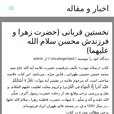
اخبار و مقاله
فهرس
اصلی
نخستین قربانی (حضرت زهرا و
فرزندش محسن سلام الله
علیهما)
دیدگاه‌ خود را بنویسید
/
Uncategorized
/ از
admin
کتاب «رساله مودت» تألیف ذی‌قیمت حضرت علامه آیة الله حاج سید
محمد حسین حسینی طهرانی ـ قدّس سرّه ـ می‌باشد. این کتاب خلاصه
مباحثی است که مرحوم علامه در تفسیر آیۀ مودّت: (قُلْ لا أَسْئَلُكُمْ
عَلَيْهِ أَجْراً إِلَّا الْمَوَدَّةَ فِي الْقُرْبى) و لزوم محبّت اهل‏بيت عليهم السّلام، و
نقل و بررسى برخى وقايعِ بعد از رحلت حضرت رسول أكرم ـ صلّى
الله عليه و آله و سلّم ـ تا شهادت حضرت فاطمه زهرا ـ سلام الله عليها
ـ در سال 1391 ه.ق، در مسجد قائم طهران ايراد فرموده‌‏اند.
برخی مطالب مندرج در کتاب: