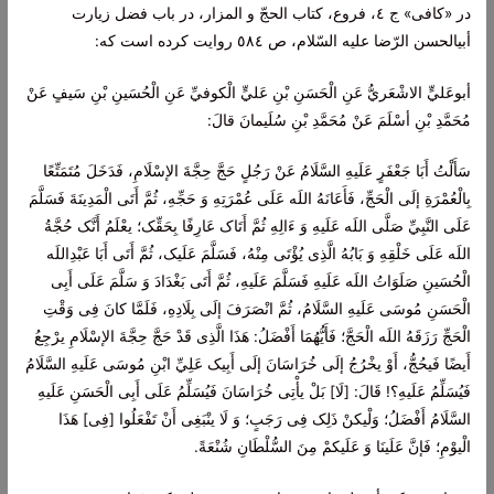
در «کافی» ج‌ ٤، فروع‌، کتاب‌ الحجّ و المزار، در باب‌ فضل‌ زيارت‌
أبیالحسن‌ الرّضا عليه‌ السّلام‌، ص‌ ٥٨٤ روايت‌ کرده‌ است‌ که‌:
أبوعَليٍّ الاشْعَريُّ عَنِ الْحَسَنِ بْنِ عَليٍّ الْکوفيِّ عَنِ الْحُسَینِ بْنِ سَیفٍ عَنْ
مُحَمَّدِ بْنِ أسْلَمَ عَنْ مُحَمَّدِ بْنِ سُلَیمانَ قالَ:
سَأَلْتُ أَبَا جَعْفَرٍ عَلَیهِ السَّلَامُ عَنْ رَجُلٍ حَجَّ حِجَّةَ الإسْلَامِ، فَدَخَلَ مُتَمَتِّعًا
بِالْعُمْرَةِ إلَی الْحَجِّ، فَأَعَانَهُ اللَه عَلَی عُمْرَتِهِ وَ حَجِّهِ، ثُمَّ أَتَی الْمَدِينَةَ فَسَلَّمَ
عَلَی النَّبِيِّ صَلَّی اللَه عَلَیهِ وَ ءَالِهِ ثُمَّ أَتَاک عَارِفًا بِحَقِّک؛ یعْلَمُ أَنَّک حُجَّةُ
اللَه عَلَی خَلْقِهِ وَ بَابُهُ الَّذِی يُؤْتَی مِنْهُ، فَسَلَّمَ عَلَیک، ثُمَّ أَتَی أَبَا عَبْدِاللَه
الْحُسَینِ صَلَوَاتُ اللَه عَلَیهِ فَسَلَّمَ عَلَیهِ، ثُمَّ أَتَی بَغْدَادَ وَ سَلَّمَ عَلَی أَبِی
الْحَسَنِ مُوسَی عَلَیهِ السَّلَامُ، ثُمَّ انْصَرَفَ إلَی بِلَادِهِ، فَلَمَّا کانَ فِی وَقْتِ
الْحَجِّ رَزَقَهُ اللَه الْحَجَّ؛ فَأَيُّهُمَا أَفْضَلُ: هَذَا الَّذِی قَدْ حَجَّ حِجَّةَ الإسْلَامِ یرْجِعُ
أَیضًا فَیحُجُّ، أَوْ یخْرُجُ إلَی خُرَاسَانَ إلَی أَبِيک عَلِيِّ ابْنِ مُوسَی عَلَیهِ السَّلَامُ
فَيُسَلِّمُ عَلَیهِ؟! قَالَ:
[لَا] بَلْ یأْتِی خُرَاسَانَ فَيُسَلِّمُ عَلَی أَبِی الْحَسَنِ عَلَیهِ
السَّلَامُ أَفْضَلُ؛ وَلْیکنْ ذَلِک فِی رَجَبٍ؛ وَ لَا ینْبَغِی أَنْ تَفْعَلُوا [فِی] هَذَا
الْیوْمِ؛ فَإنَّ عَلَینَا وَ عَلَیکمْ مِنَ السُّلْطَانِ شُنْعَةً.