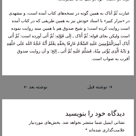
عبارت‌
ثُمَّ أتاک
به‌ همين‌ گونه‌ در نسخه‌های کتاب‌ آمده‌ است‌، و مشهدی
در «مزار کبير» با اسناد خودش‌ نيز به‌ همين‌ طريقی که‌ در کتاب‌ آمده‌
است‌ روايت‌ کرده‌ است‌؛ و شيخ‌ صدوق‌ هم‌ با همين‌ سند روايت‌ نموده‌
است‌ وليکن‌ بجای قوله‌:
ثُمَّ أَتَاک ـ إلَی قَوْلِهِ: ثُمَّ أَتَی
آورده‌ است‌:
ثُمَّ أَتَی
أَبَاک أَمِيرَالْمُؤْمِنِينَ عَلَیهِ السَّلَامُ عَارِفًا بِحَقِّهِ یعْلَمُ أَنَّهُ حُجَّةُ اللَه عَلَی خَلْقِهِ
وَ بَابُهُ الَّذِی يُؤْتَی مِنْهُ، فَسَلَّمَ عَلَیهِ ثُمَّ أَتَی ـ إلخ‌؛
و آن‌ روايت‌ صدوق‌
أقرب‌ به‌ صواب‌ است‌.
راهبری
→
نوشته قبل
نوشته بعد
←
نوشته
دیدگاه‌ خود را بنویسید
نشانی ایمیل شما منتشر نخواهد شد.
بخش‌های موردنیاز
علامت‌گذاری شده‌اند
*