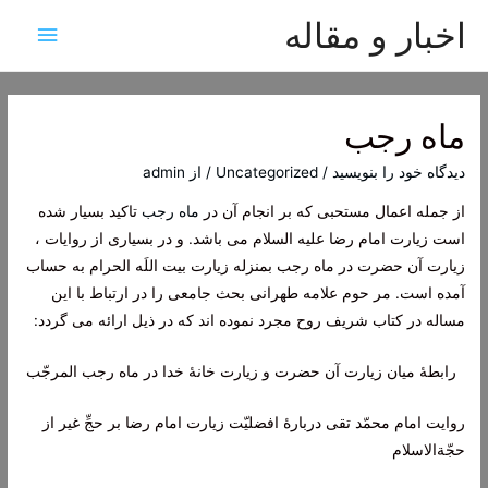
اخبار و مقاله
فهرس
اصلی
ماه رجب
دیدگاه‌ خود را بنویسید
/
Uncategorized
/ از
admin
از جمله اعمال مستحبی که بر انجام آن در
ماه رجب
تاکید بسیار شده
است زیارت امام رضا علیه السلام می باشد. و در بسیاری از روایات ،
زیارت آن حضرت در ماه رجب بمنزله زیارت بیت اللَه الحرام به حساب
آمده است. مر حوم علامه طهرانی بحث جامعی را در ارتباط با این
مساله در کتاب شریف روح مجرد نموده اند که در ذیل ارائه می گردد:
رابطۀ ميان‌ زيارت‌ آن حضرت‌ و زيارت‌ خانۀ خدا در ماه‌ رجب المرجّب‌
روايت‌ امام‌ محمّد تقی دربارۀ افضليّت‌ زيارت‌ امام‌ رضا بر حجِّ غير از
حجّة‌الاسلام‌