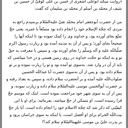
«روايت‌ ميکند أبوعلی اشعری از حَسن‌ بن‌ علی کوفيّ از حسين‌ بن‌
سَيف‌ از محمّد بن‌ أسلم‌ از محمّد بن‌ سليمان‌ که‌ گفت‌:
من‌ از حضرت‌ أبوجعفر امام‌ محمّد تقيّ عليه‌السّلام‌ پرسيدم‌ راجع‌ به‌
مردی که‌ حِجّة‌ الإسلام‌ خود را انجام‌ داده‌ بود متمتّعاً با عمره‌، يعنی حجّ
تمتّع‌ بجای آورده‌ بود، و خداوند وی را کمک‌ نموده‌ بود تا اينکه‌ آنها را
صحيحاً بجای آورد؛ و پس‌ از آن‌ به‌ مدينه‌ آمده‌ بود و زيارت‌ رسول‌ اکرم‌
صلّیاللَه‌ عليه‌ و آله‌ وسلّم‌ را بجای آورده‌ بود، و سپس‌ با معرفت‌ به‌ حقّ
تو و به‌ اينکه‌ تو حجّت‌ خداوند در روی زمين‌ هستی و درِ خدا میباشی که‌
بايد از آن‌ در وارد شد، به‌سوی تو آمده‌ بود و تو را زيارت‌ نموده‌ و بر تو
سلام‌ داده‌ بود. و پس‌ از آن‌ به‌سوی حضرت‌ أبا عبداللَه‌ الحسين‌
صلوات‌اللَه‌ عليه‌ آمده‌ و بر آنحضرت‌ سلام‌ داده‌، و سپس‌ به‌ بغداد رفته‌ و
بر حضرت‌ أبوالحسن‌ موسی عليه‌السّلام‌ سلام‌ داده‌ و زيارت‌ نموده‌، و
پس‌ از آن‌ به‌ سوی شهر خود مراجعت‌ نموده‌ است‌. اينک‌ که‌ موسم‌ حجّ
فرا رسيده‌ است‌، او متمکن‌ از حجّ ميباشد، بفرمائيد: برای او با اين‌
کيفيّتی که‌ ذکر شد که‌ حِجّة‌ الاسلام‌ خود را انجام‌ داده‌ است‌، آيا باز حجّ
بيت‌اللَه‌ الحرام‌ برای او أفضل‌ است‌، يا اينکه‌ به‌ سوی خراسان‌ برود و
بر پدرت‌ عليّ بن‌ موسی عليهماالسّلام‌ سلام‌ کند؟!