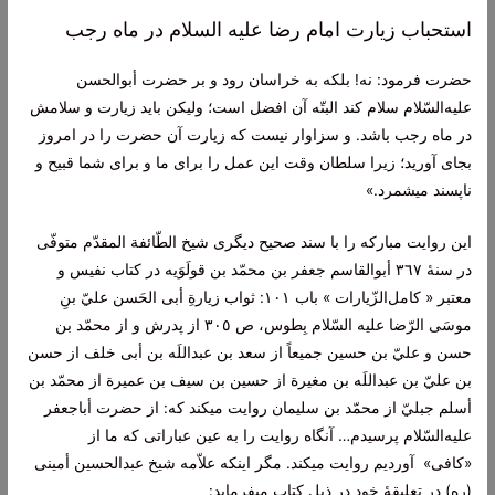
استحباب زيارت امام رضا عليه السلام در ماه رجب
حضرت‌ فرمود: نه‌! بلکه‌ به‌ خراسان‌ رود و بر حضرت‌ أبوالحسن‌
عليه‌السّلام‌ سلام‌ کند البتّه‌ آن‌ افضل‌ است‌؛ وليکن‌ بايد زيارت‌ و سلامش‌
در ماه‌ رجب‌ باشد. و سزاوار نيست‌ که‌ زيارت‌ آن‌ حضرت‌ را در امروز
بجای آوريد؛ زيرا سلطان‌ وقت‌ اين‌ عمل‌ را برای ما و برای شما قبيح‌ و
ناپسند میشمرد.»
اين‌ روايت‌ مبارکه‌ را با سند صحيح‌ ديگری شيخ‌ الطّائفة‌ المقدّم‌ متوفّی
در سنۀ ٣٦٧ أبوالقاسم‌ جعفر بن‌ محمّد بن‌ قولَوَیه‌ در کتاب‌ نفيس‌ و
معتبر « کامل‌الزّيارات‌ » باب‌ ١٠١: ثواب‌ زيارةِ أبی الحَسن‌ عليّ بنِ
موسَی الرّضا عليه‌ السّلام‌ بِطوس‌، ص‌ ٣٠٥ از پدرش‌ و از محمّد بن‌
حسن‌ و عليّ بن‌ حسين‌ جميعاً از سعد بن‌ عبداللَه‌ بن‌ أبی خلف‌ از حسن‌
بن‌ عليّ بن‌ عبداللَه‌ بن‌ مغيرة‌ از حسين‌ بن‌ سيف‌ بن‌ عميرة‌ از محمّد بن‌
أسلم‌ جبليّ از محمّد بن‌ سليمان‌ روايت‌ ميکند که‌: از حضرت‌ أباجعفر
عليه‌السّلام‌ پرسيدم‌… آنگاه‌ روايت‌ را به‌ عين‌ عباراتی که‌ ما از
«کافی» آورديم‌ روايت‌ ميکند. مگر اينکه‌ علاّمه‌ شيخ‌ عبدالحسين‌ أمينی
(ره‌) در تعليقۀ خود در ذيل‌ کتاب‌ ميفرمايد: