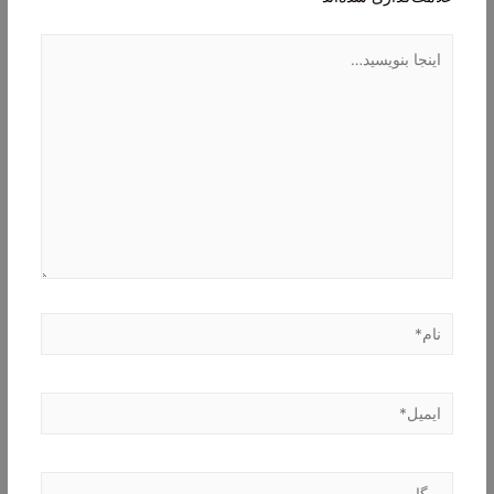
اینجا
بنویسید…
نام*
ایمیل*
وبگاه