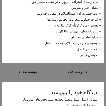
– بیان راه‌های انحرافی مزوّران در مقابل مسیر حق.
– معنای جبر و تفویض.
– ادب حضرت آدم علیه‌السلام در مقابل خداوند.
– غیرت خداوند متعال در تحریم زشتی‌ها.
– تفسیر «مَن کانَ للّٰه کانَ اللٰهُ له».
– بیان نفحه‌های الهی بر سالکان.
– هدایت‌نیافتن معاندان.
– توصیۀ پیامبر دربارۀ تقرّب به خدا با عقل.
– اخلاص در عشق.
– نکوهش قیاس.
راهبری
→
نوشته قبل
نوشته بعد
←
نوشته
دیدگاه‌ خود را بنویسید
نشانی ایمیل شما منتشر نخواهد شد.
بخش‌های موردنیاز
علامت‌گذاری شده‌اند
*