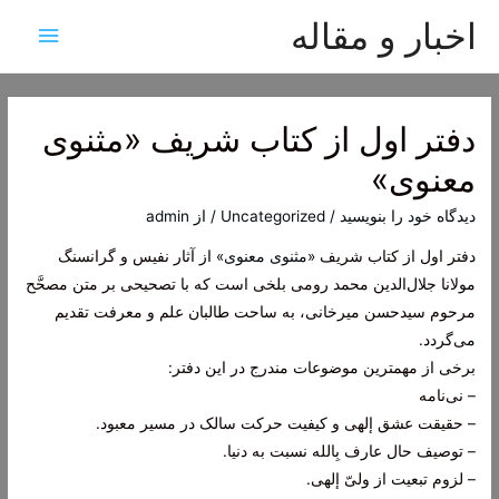
اخبار و مقاله
فهرس
اصلی
دفتر اول از کتاب شریف «مثنوی
معنوی»
دیدگاه‌ خود را بنویسید
/
Uncategorized
/ از
admin
دفتر اول از کتاب شریف «
مثنوی معنوی
» از آثار نفیس و گرانسنگ
مولانا جلال‌الدین محمد رومی بلخی است که با تصحیحی بر متن مصحَّح
مرحوم سیدحسن میرخانی، به ساحت طالبان علم و معرفت تقدیم
می‌گردد.
برخی از مهمترین موضوعات مندرج در این دفتر:
– نی‌نامه
– حقیقت عشق إلهی و کیفیت حرکت سالک در مسیر معبود.
– توصیف حال عارف بِالله نسبت به دنیا.
– لزوم تبعیت از ولیّ إلهی.