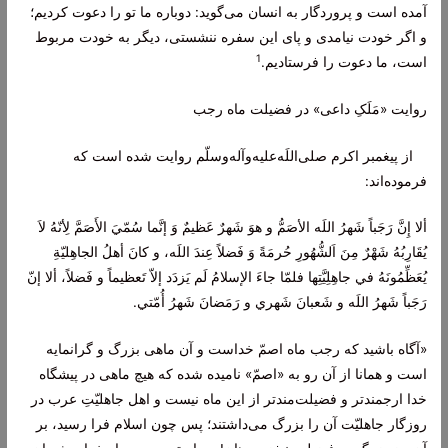
آمده است و پروردگار به انسان می‌گوید: دوباره ما تو را دعوت کردیم؛
و اگر خودت نیامدی و پای این سفره ننشستی، دیگر به خودت مربوط
1
است، ما دعوت را فرستادیم.
روایت «مَلَکِ داعی» در فضیلت ماه رجب
از پیغمبر اکرم صلی‌اللَه‌علیه‌و‌آله‌وسلّم روایت شده است که
فرموده‌اند:
ألا إِنَّ رَجَباً شَهرُ اللَه الأصَمُّ و هوَ شَهرٌ عَظيمٌ وَ إنَّما سُمّيَ الأَصَمَّ لِأنّهُ لاَ
يُقَارِبُهُ شَهْرٌ مِنَ اَلشُّهُورِ حُرمَةً وَ فَضلاً عِندَ اللَه، و كانَ أهلُ الجاهِليّةِ
يُعَظِّمُونَهُ في جاهِلِيَّتِها فلمّا جاءَ الإسلامُ لَم يَزدَد إلاّ تَعظيماً و فَضلاً، ألا إنّ
رَجَباً شَهرُ اللَه و شَعبانَ شَهري و رَمَضانَ شَهرُ أُمّتي
.
«آگاه باشید که رجب ماه اصمّ‌ خداست و آن ماهى بزرگ و گرانمايه
است و همانا از آن رو به «اصمّ‌» ناميده شده كه هيچ ماهى در پيشگاه
خدا ارجمندتر و فضيلت‌مندتر از اين ماه نيست و اهل جاهليّتِ عرب در
روزگار جاهليّت آن را بزرگ مى‌داشتند؛ پس چون اسلام فرا رسيد، بر