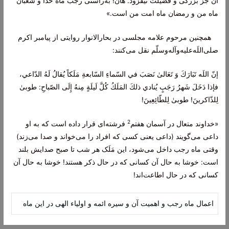
آن جز بزرگى و فضيلت نيفزود. هان! به‌راستى رجب ماه خدا و شعبان
ماه من و رمضان ماه امت من است.»
همچنین مرحوم علامه مجلسی در بحارالانوار روایتی از پیامبر اکرم
صلی‌اللَه‌علیه‌و‌آله‌وسلّم نقل می‌کنند:
إنّ اللَه تَبَارَكَ وَ تَعَالىٰ نَصَبَ في السّماءِ السّابعةِ مَلَكاً يُقالُ لَهُ الدّاعي،
فإذا دَخَلَ شَهرُ رَجَبٍ يُنادي ذلكَ المَلَكُ كُلَّ لَيلَةٍ مِنهُ إِلَى الصّباحِ: طوبىٰ
لِلذّاكرينَ! طوبىٰ لِلطّائِعِينَ!
2
«خداوند متعال در آسمان هفتم
فرشته‌ای قرار داده است که به او
داعى مى‌گویند (داعی یعنى کسى که افراد را مى‌خواند و صدا مى‌زند)
وقتی ماه رجب داخل مى‌شود، این مَلَک هر شب تا صبح صدایش بلند
است: خوشا به حال آن کسانى که در حال ذکر هستند! خوشا به حال آن
کسانى که در حال اطاعت‌اند!
اعمال ماه رجب و اهمیت آن و سیره ائمه و اولیاء الهی در این ماه