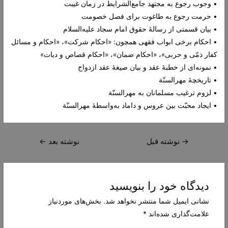
• وجوب رجوع به مجتهد جامع‌الشرایط در زمان غیبت
• حرمت رجوع به طاغوت برای فصل خصومت
• بیان قسمتی از رسالۀ حقوق امام سجاد علیه‌السلام
• احکام برخی ابواب فقهی همچون:‌ «احکام شرکت»، «احکام و مسائل
کفار ذمّی و حربی»، «احکام ضمان»، «احکام قصاص و دیات»
• نمونه‌ای از خطبۀ عقد و بیان صیغۀ عقد ازدواج
• تاریخچۀ مهرالسنّة
• لزوم ترغیب مسلمانان به مهرالسنّة
• ایجاد محبّت بین عروس و داماد به‌واسطۀ مهرالسنّة
راهبری
→
نوشته قبل
نوشته بعد
←
نوشته
دیدگاه‌ خود را بنویسید
نشانی ایمیل شما منتشر نخواهد شد.
بخش‌های موردنیاز
علامت‌گذاری شده‌اند
*