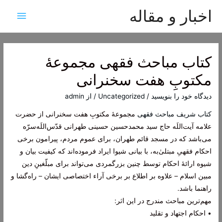
اخبار و مقاله
فهرس
اصلی
کتاب مباحث فقهی مجموعۀ
مکتوبِ‌ هفت‌ سخنرانی
دیدگاه‌ خود را بنویسید
/
Uncategorized
/ از
admin
کتاب شریف مباحث فقهی
مجموعۀ مکتوبِ‌ هفت‌ سخنرانی از حضرت
علامه آیت‌اللَه حاج سید محمدحسین حسینی طهرانی قدّس‌اللَه‌سرّه
می‌باشد که در مسجد قائم طهران، برای عموم مردم، پیرامون برخی
احکام فقهیِ مبتلیٰ‌به، با بیانی شیوا ایراد فرموده‌اند که کیفیت بیان و
شیوه ارائۀ احکام توسط چنین بزرگمردی می‌تواند برای مبلّغینِ دین
مبین اسلام – علاوه بر اطلاع بر برخی آراء اختصاصی ایشان – راه‌گشا و
راهنما باشد.
مهم‌ترین مباحث مندرج در این اثر:
• احکام اجتهاد و تقلید