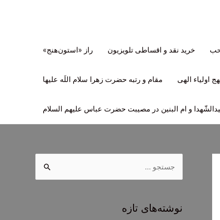
تحب
خرید نقد و اقساطی تلویزیون
راز «استون‌هنج»
ج اولیاء الهی
مقام و رتبه حضرت زهرا سلام اللَه علیها
لشّهدا و ام البنین در مصیبت حضرت عباس علیهم السلام
ج
س
ت
ج
نوشته‌های تازه
و