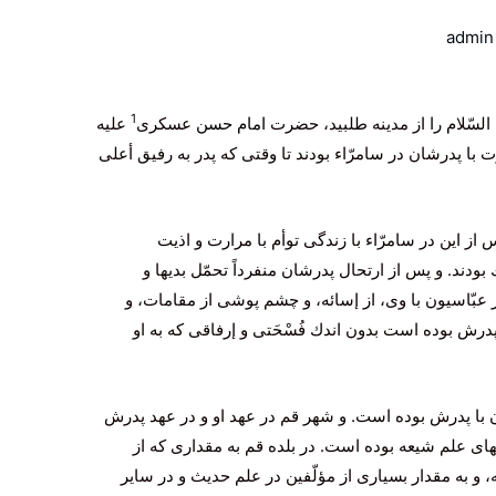
admin
1
السّلام را از مدینه طلبید، حضرت
امام حسن
عسكرى
علیه
 با پدرشان در سامرّاء بودند تا وقتى كه پدر به رفیق أعلى
 این در سامرّاء با زندگى توأم با مرارت و اذیت
بودند. و پس از ارتحال پدرشان منفرداً تحمّل بدیها و
 عبّاسیون با وى، از إسائه، و چشم پوشى از مقامات، و
پدرش بوده است بدون اندك فُسْحَتى و إرفاقى كه به او
با پدرش بوده است. و شهر قم در عهد او و در عهد پدرش
اى علم‌ شیعه بوده است. در بلده قم به مقدارى كه از
 به مقدار بسیارى از مؤلّفین در علم حدیث و در سایر