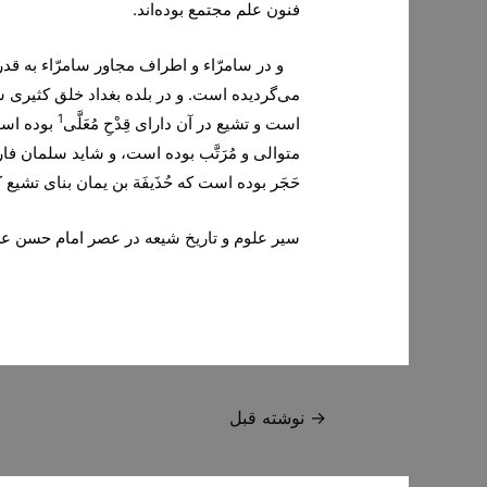
فنون علم مجتمع بوده‌اند.
و در سامرّاء و اطراف مجاور سامرّاء به قدرى
مى‌گردیده است. و در بلده بغداد خلق كثیرى شی
1
است و تشیع در آن داراى قِدْحِ مُعَلَّى‌
بوده است
متوالى و مُرَتَّب بوده است، و شاید سلمان فا
حَجَر بوده است كه حُذَیفَة بن یمان بناى تشیع
سیر علوم و تاریخ شیعه در عصر
امام حسن ع
راهبری
→
نوشته قبل
نوشته