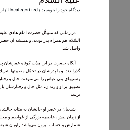
دیدگاه‌ خود را بنویسید
/
Uncategorized
/ از
در زمانى كه متوكّل حضرت
امام
هادى علیه 
السّلام هم همراه پدر بودند. و همیشه آن حضرت
واصل شد.
آنگاه حضرت در این مدّت كوتاه عمرشان پس از
گذراندند، و با پدرشان در تحمّل مصیبتها شریك 
زشتیهاى بنى عباس را مى‌نمودند. حال و رفتار
تضییق بر او و زندان، مثل حال و رفتارشان با 
برسد.
شیعیان در عصر او حالشان به مثابه حالشان 
از زمان پیش، عاصمه بزرگى از عَواصِم و محله
شمارش و حساب بیرون مى‌باشد راویان شیعه، و