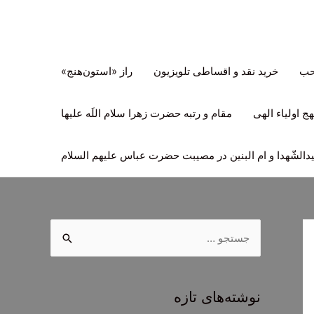
تحب
خرید نقد و اقساطی تلویزیون
راز «استون‌هنج»
ج اولیاء الهی
مقام و رتبه حضرت زهرا سلام اللَه علیها
لشّهدا و ام البنین در مصیبت حضرت عباس علیهم السلام
ج
س
ت
ج
نوشته‌های تازه
و