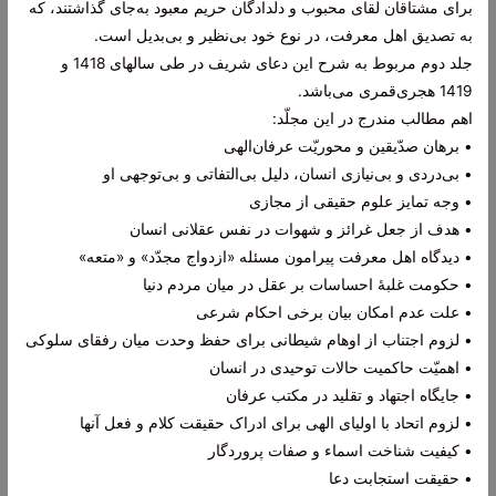
برای مشتاقان لقای محبوب و دلدادگان حریم معبود به‌جای گذاشتند، که
به تصدیق اهل معرفت، در نوع خود بی‌نظیر و بی‌بدیل است.
جلد دوم مربوط به شرح این دعای شریف در طی سالهای 1418 و
1419 هجری‌قمری می‌باشد.
اهم مطالب مندرج در این مجلّد:
• برهان صدّیقین و محوریّت عرفان‌الهی
• بی‌دردی و بی‌‌نیازی انسان، دلیل بی‌التفاتی و بی‌توجهی او
• وجه تمایز علوم حقیقی از مجازی
• هدف از جعل غرائز و شهوات در نفس عقلانی انسان
• دیدگاه اهل معرفت پیرامون مسئله «ازدواج مجدّد» و «متعه»
• حکومت غلبۀ احساسات بر عقل در میان مردم دنیا
• علت عدم امکان بیان برخی احکام شرعی
• لزوم اجتناب از اوهام شیطانی برای حفظ وحدت میان رفقای سلوکی
• اهمیّت حاکمیت حالات توحیدی در انسان
• جایگاه اجتهاد و تقلید در مکتب عرفان
• لزوم اتحاد با اولیای الهی برای ادراک حقیقت کلام و فعل آنها
• کیفیت شناخت اسماء و صفات پروردگار
• حقیقت استجابت دعا