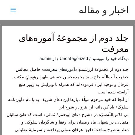
اخبار و مقاله
فهرس
اصلی
جلد دوم از مجموعۀ آموزه‌های
معرفت
دیدگاه‌ خود را بنویسید
/
Uncategorized
/ از
admin
جلد دوم از مجموعۀ ارزشمندِ «
آموزه‌های معرفت
» حاصل مجالس
حضرت آیت‌اللَه حاج سید محمدمحسن حسینی طهرا رهپویانِ مکتب
عرفان و توحید ایراد فرموده‌اند که همراه با ویرایش به زیور طبع
آراسته شده است.
از آنجا که خود مرحوم مؤلّف بارها این دعای شریف به با نام «آیین‌نامه
سلوک» یاد کرده‌اند، از اینرو در شرح این
نی قدّس‌اللَه‌سرّه در «شرح دعای ابوحمزۀ ثمالی» است که طیّ سالیان
متمادی، در شبهای ماه رمضان برای رفقا و شاگردان سلوکی و
دعا، به طرح مباحث دقیق عرفان عملی پرداخته و سرمایۀ عظیمی