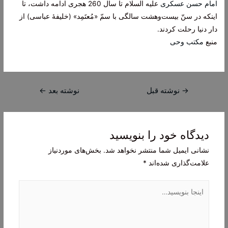
امام حسن عسکری
علیه السلام تا سال 260 هجری ادامه داشت، تا
اینکه در سنّ بیست‌وهشت سالگی با سمّ «مُعتَمِد» (خلیفۀ عباسی) از
دار دنیا رحلت کردند.
منبع
مکتب وحی
راهبری
→
نوشته قبل
نوشته بعد
←
نوشته
دیدگاه‌ خود را بنویسید
نشانی ایمیل شما منتشر نخواهد شد.
بخش‌های موردنیاز
علامت‌گذاری شده‌اند
*
اینجا
بنویسید…