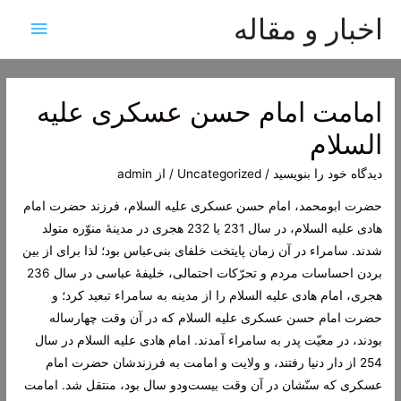
اخبار و مقاله
فهرس
اصلی
امامت امام حسن عسکری علیه
السلام
دیدگاه‌ خود را بنویسید
/
Uncategorized
/ از
admin
حضرت ابومحمد، امام حسن عسکری علیه السلام، فرزند حضرت امام
هادی علیه السلام، در سال 231 یا 232 هجری در مدینۀ منوّره متولد
شدند. سامراء در آن زمان پایتخت خلفای بنی‌عباس بود؛ لذا برای از بین
بردن احساسات مردم و تحرّکات احتمالی، خلیفۀ عباسی در سال 236
هجری، امام هادی علیه السلام را از مدینه به سامراء تبعید کرد؛ و
حضرت امام حسن عسکری علیه السلام که در آن وقت چهارساله
بودند، در معیّت پدر به سامراء آمدند. امام هادی علیه السلام در سال
254 از دار دنیا رفتند، و ولایت و امامت به فرزندشان حضرت امام
عسکری که سنّشان در آن وقت بیست‌ودو سال بود، منتقل شد. امامت