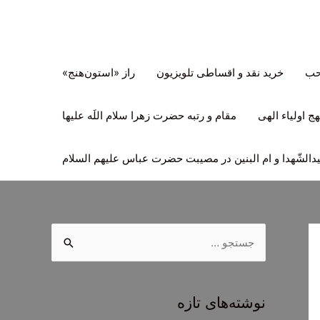
تحب
خرید نقد و اقساطی تلویزیون
راز «استون‌هنج»
ج اولیاء الهی
مقام و رتبه حضرت زهرا سلام اللَه علیها
لشّهدا و ام البنین در مصیبت حضرت عباس علیهم السلام
ج
س
ت
ج
نوشته‌های تازه
و