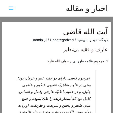
اخبار و مقاله
فهرس
اصلی
آیت الله قاضی
دیدگاه‌ خود را بنویسید
/
Uncategorized
/ از
admin
عارف و فقیه بی‌نظیر
1. مرحوم
علامه طهرانی
رضوان الله علیه:
«مرحوم قاضی دارای دو جنبۀ‌ علم و عرفان بود؛
یعنی در علوم ظاهریّه فقیهی عظیم و عالمی
جلیل، و در علوم باطنیّه عارفی واصل و انسانی
کامل بود که أسفار اربعه را طیّ نموده و جمع
میان ظاهر و باطن و شریعت و طریقت، او را به
تمام معنی الکلمه به وادی حقیقت علی‌التّحقیق