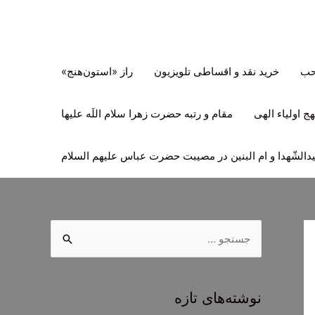
تحب
خرید نقد و اقساطی تلویزیون
راز «استون‌هنج»
ج اولیاء الهی
مقام و رتبه حضرت زهرا سلام اللَه علیها
لشّهدا و ام البنین در مصیبت حضرت عباس علیهم السلام
ج
س
ت
ج
نوشته‌های تازه
و