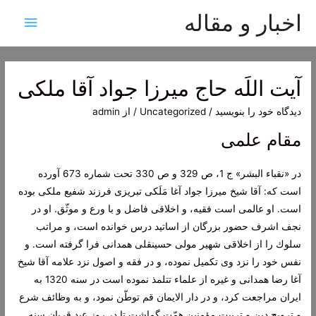
اخبار و مقاله
فهرس
اصلی
آیت اللَه حاج میرزا جواد آقا ملکی
دیدگاه‌ خود را بنویسید
/
Uncategorized
/ از
admin
مقام علمی
در «نقباء البشر» ج 1، ص 329 و ص 330 تحت شماره 673 آورده
است كه: آقا شيخ ميرزا جواد آغا مَلَكى تبريزى فرزند شفيع ملكى بوده
است. او عالمى است فقيه، و اخلاقى فاضل و با ورع و موثّق. او در
نجف اشرف حضور بزرگان از اساتيد درس خوانده است، و مراتب
سلوك را از اخلاقى شهير مولى حسينقلى همدانى فرا گرفته است. و
نفس خود را نزد وى تكميل نموده، و در فقه و اصول نزد علامه آقا شيخ
آغا رضا همدانى و غيره از علماء تتلمذ نموده است در سنه 1320 به
ايران مراجعت كرد، و در دار الايمان قم توطّن نمود، و به وظائف شرع
و ترويج دين و تربيت مؤمنين همّت گماشت تا در روز عيد قربان سنه