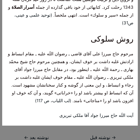
1343 رحلت كرد. كتابهائى از خود باقى گذارده از جمله
أسرار الصلاة
و
از جمله «سير و سلوك» است. انتهى ملخصاً.
(توحید علمی و عینی،
ص31)
روش سلوکی
مرحوم حاج ميرزا على آقاى قاضى ـ رضوان اللَه عليه ـ مقام انبساط و
ارادتش غلبه داشت بر خوف ايشان، و همچنين مرحوم حاج شيخ محمّد
بهارى ـ رحمة اللَه عليه ـ اين‏طور بود، در مقابل‏ حاج ميرزا جواد آقاى
ملكى تبريزى ـ رضوان اللَه عليه ـ مقام خوف ايشان غلبه داشت بر
رجاء و انبساط، و اين معنى از گوشه و كنار سخنانشان مشهود است.
آن كه انبساط او بيشتر باشد او را «خراباتى» گويند، و آن كه خوف او
افزون باشد او را «مناجاتى» نامند.
(لب اللباب، ص 117)
آیت اللَه حاج میرزا جواد آقا ملکی تبریزی
راهبری
→
نوشته قبل
نوشته بعد
←