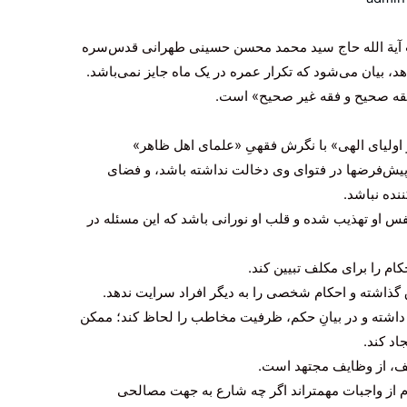
آیة الله حاج سید محمد محسن حسینی طهرانی قدس‌سره
اهد، بیان می‌شود که تکرار عمره در یک ماه جایز نمی‌باشد.
فقه صحیح و فقه غیر صحیح» است.
اولیای الهی» با نگرش فقهیِ «علمای اهل ظاهر»
یش‌فرضها در فتوای وی دخالت نداشته باشد، و فضای
نده نباشد.
فس او تهذیب شده و قلب او نورانی باشد که این مسئله در
ام را برای مکلف تبیین کند.
 گذاشته و احکام شخصی را به دیگر افراد سرایت ندهد.
 داشته و در بیانِ حکم، ظرفیت مخاطب را لحاظ کند؛ ممکن
د کند.
یف، از وظایف مجتهد است.
 از واجبات مهمتر‌اند اگر چه شارع به جهت مصالحی