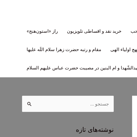
تحب
خرید نقد و اقساطی تلویزیون
راز «استون‌هنج»
ج اولیاء الهی
مقام و رتبه حضرت زهرا سلام اللَه علیها
لشّهدا و ام البنین در مصیبت حضرت عباس علیهم السلام
ج
س
ت
ج
نوشته‌های تازه
و