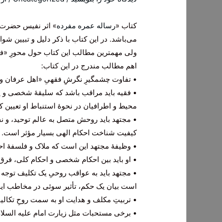
کتاب «
رساله عمره مفرده
» اثر نفیس حضرت 
می‌باشد. در این کتاب با ذکر دلیل و تبیین شو
ولی مهمترین مطالب این کتاب حول محورِ «
اهم مطالب مندرج در این کتاب:
• تفاوت چشمگیرِ نگرشِ فقهیِ «اهل عرفان و 
• فقیه باید مراقب باشد که سلیقۀ شخصی و پ
محیط و اطرافیان در نحوۀ استنباط او تعیین کن
• مجتهد باید روحش متصل به عالم توحید، و ن
کیفیت شناخت احکام الهی بسیار مؤثر است.
• وظیفۀ مجتهد این است که ملاک و فلسفۀ احک
• او باید بین احکام شخصی و احکام کلی، فرق
• مجتهد باید به عواقب روحیِ یک تکلیف توجه
است بیان یک حکم، تأثیر سوئی در مخاطب ایجا
• تربیتِ مکلف و هدایت او به سمت روحِ تکال
• برخی مستحبات مثل زیارت امام علیه السلام