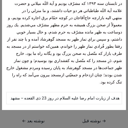
در تابستان سنه ١٣٩٣ كه مشرّف بوديم و آية اللَه ميلاني و حضرت
علامه آية اللَه طباطبائي هر دو حيات داشتند، و ما منزلي را در
منتهي اليه بازارچه حاج‌آقا‌جان در كوچه حمّام برق اجاره كرده بوديم، و
معمولاً از صحن بزرگ هميشه به حرم مطهر مشرّف مي‌شديم. يك روز
دوساعت به ظهر مانده مشرّف به حرم شدم، و حال بسيار خوبي
داشتم، و سپس براي نماز ظهر به مسجد گوهرشاد آمده و با چند نفر از
رفقا بطور فُرادي نماز ظهر را خواندم، همين‌كه خواستم از در مسجد به
طرف بازار كه متّصل به صحن بزرگ بود و يگانه راه ما بود، خارج
شوم، دَرِ مسجد را كه متّصل به كفشداري بود بوسيدم؛ و چون نماز
ظهر جماعت‌ها در مسجد گوهرشاد به پايان رسيده ومردم مشغول خارج
شدن بودند؛ چنان ازدحام و جمعيّتي ازمسجد بيرون مي‌آمد كه راه را
تنگ كرده بود.
هدف از زیارت امام رضا علیه السلام در روز 23 ذی القعده – مشهد
راهبری
→
نوشته قبل
نوشته بعد
←