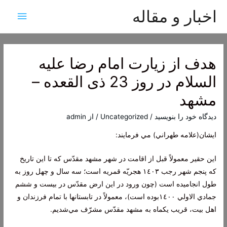
اخبار و مقاله
فهرس
اصلی
هدف از زیارت امام رضا علیه
السلام در روز 23 ذی القعده –
مشهد
دیدگاه‌ خود را بنویسید
/
Uncategorized
/ از
admin
ايشان(علامه طهراني) مي فرمايند:
اين حقير معمولاً قبل از اقامت در شهر مشهد مقدّس كه تا اين تاريخ
كه پنجم شهر رجب ١٤٠٣ هجريّه قمريه است؛ سه سال و چهل روز به
طول انجاميده است (چون ورود در اين ارض مقدّس در بيست و ششم
جمادي الاولي ١٤٠٠بوده است)، معمولاً در تابستانها با تمام فرزندان و
اهل بيت، قريب يكماه به مشهد مقدّس مشرّف مي‌شديم.