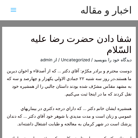
اخبار و مقاله
فهرس
اصلی
شفا دادن حضرت رضا عليه
السّلام
دیدگاه‌ خود را بنویسید
/
Uncategorized
/ از
admin
دوست محترم و برادر مكرّم: آقاي دكتر … كه از أصدقاء و اخوان ديرين
ما هستند،در روز سه شنبه ٢٢ جمادي الاولي يكهزار و چهارصد و سه كه
به مشهد مقدّس مشرّف شده بودند داستان جالبي را از همشيره خود
نقل كردند كه ما در اينجا ثبت مي‌كنيم.
همشيره ايشان خانم دكتر … كه داراي درجه دكتري در بيماريهاي
عمومي و زنان است و مدت مديدي با شوهر خود آقاي دكتر … كه دندان
پزشك است در شهر كرمان به معالجه و طبابت اشتغال داشته‌اند.