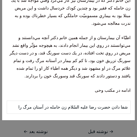
اين خانم دكتر كه در بيمارستان نيز كار مي‌كرد وقتي مواجه شد با يك
زن حامله كه فقير بود و چندين كودك خردسال داشت و اين مريض
مبتلا بود به بيماري مسموميّت حاملگي كه بسيار خطرناك بوده و به
ندرت معالجه مي‌شود.
اطبّاء آن بيمارستان و از جمله همين خانم دكتر آنچه مي‌دانستند و
مي‌توانستند در روي اين بيمار انجام دادند، به هيچوجه مؤثّر واقع نشد
مريض در روي تخت افتاده، در يك دست سورنگ قند، و در دست ديگر
سورنگ تزريق خون بود، تا كم كم بيمار در آستانه مرگ رفت و تمام
علائم مرگ در او مشهود شد و ديگر همه اطباء كار او را تمام شده
يافتند و دستور دادند كه سورنگ قند وسورنگ خون را بردارند.
ادامه در مکتب وحی
شفا دادن حضرت رضا عليه السّلام زن حامله در آستان مرگ را
راهبری
→
نوشته قبل
نوشته بعد
←