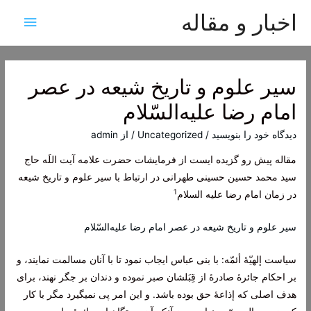
اخبار و مقاله
فهرس
اصلی
سير علوم‌ و تاريخ‌ شيعه‌ در عصر
امام‌ رضا عليه‌السّلام
دیدگاه‌ خود را بنویسید
/
Uncategorized
/ از
admin
مقاله پیش رو گزیده ایست از فرمایشات حضرت علامه آیت اللَه حاج
سید محمد حسین حسینی طهرانی در ارتباط با سیر علوم و تاریخ شیعه
1
در زمان امام رضا علیه السلام
سير علوم‌ و تاريخ‌ شيعه‌ در عصر امام‌ رضا عليه‌السّلام
سياست‌ إلهيّۀ أئمّه‌: با بنی عباس‌ ايجاب‌ نمود تا با آنان‌ مسالمت‌ نمايند، و
بر احکام‌ جائرۀ صادرۀ از قِبَلشان‌ صبر نموده‌ و دندان‌ بر جگر نهند، برای
هدف‌ اصلی که‌ إذاعۀ حق‌ بوده‌ باشد. و اين‌ امر پی نمیگيرد مگر با کار