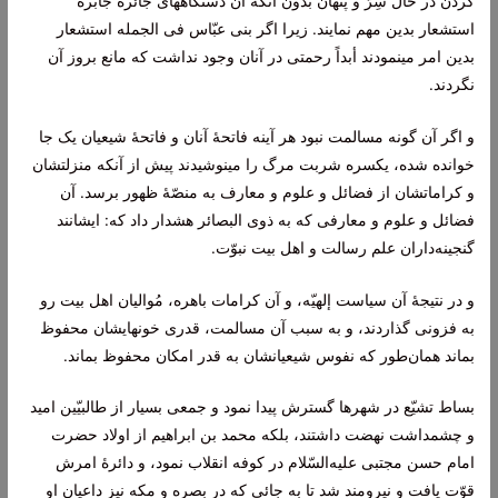
کردن‌ در حال‌ سِرّ و پنهان‌ بدون‌ آنکه‌ آن‌ دستگاههای جائرۀ جابره‌
استشعار بدين‌ مهم‌ نمايند. زيرا اگر بنی عبّاس‌ فی الجمله‌ استشعار
بدين‌ امر مینمودند أبداً رحمتی در آنان‌ وجود نداشت‌ که‌ مانع‌ بروز آن‌
نگردند.
و اگر آن‌ گونه‌ مسالمت‌ نبود هر آينه‌ فاتحۀ آنان‌ و فاتحۀ شيعيان‌ يک جا
خوانده‌ شده‌، يکسره‌ شربت‌ مرگ‌ را مینوشيدند پيش‌ از آنکه‌ منزلتشان‌
و کراماتشان‌ از فضائل‌ و علوم‌ و معارف‌ به‌ منصّۀ ظهور برسد. آن‌
فضائل‌ و علوم‌ و معارفی که‌ به‌ ذوی البصائر هشدار داد که‌: ايشانند
گنجينه‌داران‌ علم‌ رسالت‌ و اهل‌ بيت‌ نبوّت‌.
و در نتيجۀ آن‌ سياست‌ إلهيّه‌، و آن‌ کرامات‌ باهره‌، مُواليان‌ اهل‌ بيت‌ رو
به‌ فزونی گذاردند، و به‌ سبب‌ آن‌ مسالمت‌، قدری خونهايشان‌ محفوظ‌
بماند همان‌طور که‌ نفوس‌ شيعيانشان‌ به‌ قدر امکان‌ محفوظ‌ بماند.
بساط‌ تشيّع‌ در شهرها گسترش‌ پيدا نمود و جمعی بسيار از طالبيّين‌ اميد
و چشمداشت‌ نهضت‌ داشتند، بلکه‌ محمد بن‌ ابراهيم‌ از اولاد حضرت‌
امام‌ حسن‌ مجتبی عليه‌السّلام در کوفه‌ انقلاب‌ نمود، و دائرۀ امرش‌
قوّت‌ يافت‌ و نيرومند شد تا به‌ جائی که‌ در بصره‌ و مکه‌ نيز داعيان‌ او