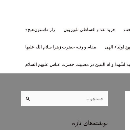
تحب
خرید نقد و اقساطی تلویزیون
راز «استون‌هنج»
ج اولیاء الهی
مقام و رتبه حضرت زهرا سلام اللَه علیها
لشّهدا و ام البنین در مصیبت حضرت عباس علیهم السلام
ج
س
ت
ج
نوشته‌های تازه
و