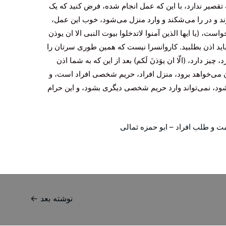
 تقصیر ندارد، با این که عمل انجام شده، فرض کنید که یک
 و در را می‌شکند و وارد منزل می‌شود، خوب این عمل،
، (یا ایها الذین آمنوا لاتدخلوا بیوت النبی الا ان یوذن
اید اذن بطلبید. کاروانسرا نیست که همین طوری سرتان را
 چیز دارد، (الّا ان یوَذنَ لَکم) بعد از این که به شما اذن
ن می‌خواهد برود، منزل افراد، حریم شخصی افراد است، و
د، نمی‌تواند وارد حریم شخصی دیگری بشود، و این حرام
ت و طلب افراد – ابو حمزه ثمالی
نوشته بعد
←