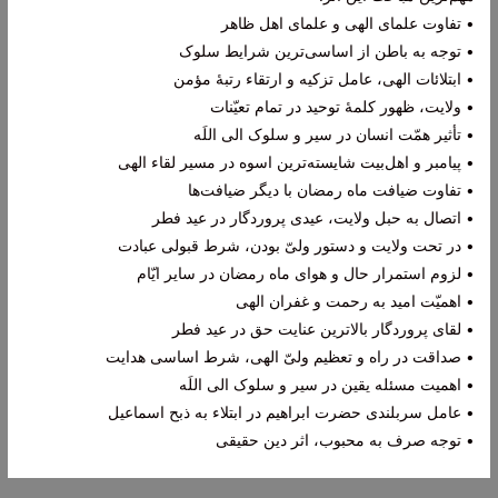
• تفاوت علمای الهی و علمای اهل ظاهر
• توجه به باطن از اساسی‌ترین شرایط سلوک
• ابتلائات الهی، عامل تزکیه و ارتقاء رتبۀ مؤمن
• ولایت، ظهور کلمۀ توحید در تمام تعیّنات
• تأثیر همّت انسان در سیر و سلوک الی اللَه
• پیامبر و اهل‌بیت شایسته‌ترین اسوه در مسیر لقاء الهی
• تفاوت ضیافت ماه رمضان با دیگر ضیافت‌ها
• اتصال به حبل ولایت، عیدی پروردگار در عید فطر
• در تحت ولایت و دستور ولیّ بودن، شرط قبولی عبادت
• لزوم استمرار حال و هوای ماه رمضان در سایر ایّام
• اهمیّت امید به رحمت و غفران الهی
• لقای پروردگار بالاترین عنایت حق در عید فطر
• صداقت در راه و تعظیم ولیّ الهی، شرط اساسی هدایت
• اهمیت مسئله یقین در سیر و سلوک الی اللَه
• عامل سربلندی حضرت ابراهیم در ابتلاء به ذبح اسماعیل
• توجه صرف به محبوب، اثر دین حقیقی