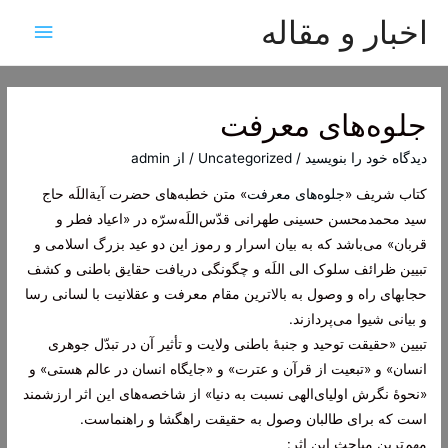
اخبار و مقاله
فهرس
اصلی
جلوه‌های معرفت
دیدگاه‌ خود را بنویسید
/
Uncategorized
/ از
admin
کتاب شریف «
جلوه‌های معرفت
» متن خطبه‌های حضرت آیة‌اللَه حاج
سید محمدمحسن حسینی طهرانی قدّس‌اللَه‌سرّه در «اعیاد فطر و
قربان» می‌باشد که به بیان اسرار و رموز این دو عید بزرگ اسلامی و
تبیین ظرائف سلوک الی اللَه و چگونگی دریافت حقایق باطنی و کشف
حجابهای راه و وصول به بالاترین مقام معرفت و عقلانیت با لسانی رسا
و بیانی شیوا می‌پردازند.
تبیین «حقیقت توحید و جنبۀ باطنی ولایت و تأثیر آن در تبدّل جوهری
انسان» و «تبعیت از قرآن و عترت» و «جایگاه انسان در عالم هستی» و
«نحوۀ نگرش اولیای‌الهی نسبت به دنیا» از شاخصه‌های این اثر ارزشمند
است که برای طالبان وصول به حقیقت راهگشا و راهنماست.
مهم‌ترین مباحث این اثر: