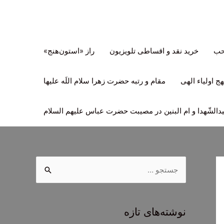
تحب
خرید نقد و اقساطی تلویزیون
راز «استون‌هنج»
ج اولیاء الهی
مقام و رتبه حضرت زهرا سلام اللَه علیها
لشّهدا و ام البنین در مصیبت حضرت عباس علیهم السلام
ج
س
ت
ج
نوشته‌های تازه
و