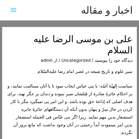
اخبار و مقاله
فهرس
اصلی
علی بن موسی الرضا علیه
السلام
دیدگاه‌ خود را بنویسید
/
Uncategorized
/ از
admin
سير علوم‌ و تاريخ‌ شيعه‌ در عصر امام‌ رضا عليه‌السّلام
سياست‌ إلهيّۀ أئمّه‌: با بنی عباس‌ ايجاب‌ نمود تا با آنان‌ مسالمت‌ نمايند، و
بر احکام‌ جائرۀ صادرۀ از قِبَلشان‌ صبر نموده‌ و دندان‌ بر جگر نهند، برای
هدف‌ اصلی که‌ إذاعۀ حق‌ بوده‌ باشد. و اين‌ امر پی نمیگيرد مگر با کار
کردن‌ در حال‌ سِرّ و پنهان‌ بدون‌ آنکه‌ آن‌ دستگاههای جائرۀ جابره‌
استشعار بدين‌ مهم‌ نمايند. زيرا اگر بنی عبّاس‌ فی الجمله‌ استشعار
بدين‌ امر مینمودند أبداً رحمتی در آنان‌ وجود نداشت‌ که‌ مانع‌ بروز آن‌
نگردند.