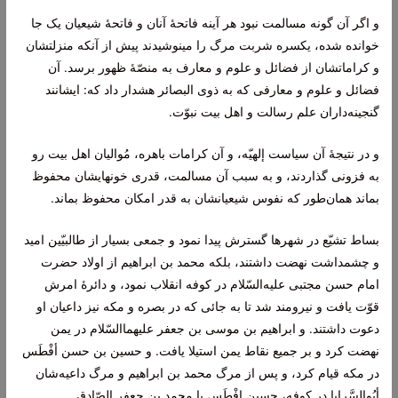
و اگر آن‌ گونه‌ مسالمت‌ نبود هر آينه‌ فاتحۀ آنان‌ و فاتحۀ شيعيان‌ يک جا
خوانده‌ شده‌، يکسره‌ شربت‌ مرگ‌ را مینوشيدند پيش‌ از آنکه‌ منزلتشان‌
و کراماتشان‌ از فضائل‌ و علوم‌ و معارف‌ به‌ منصّۀ ظهور برسد. آن‌
فضائل‌ و علوم‌ و معارفی که‌ به‌ ذوی البصائر هشدار داد که‌: ايشانند
گنجينه‌داران‌ علم‌ رسالت‌ و اهل‌ بيت‌ نبوّت‌.
و در نتيجۀ آن‌ سياست‌ إلهيّه‌، و آن‌ کرامات‌ باهره‌، مُواليان‌ اهل‌ بيت‌ رو
به‌ فزونی گذاردند، و به‌ سبب‌ آن‌ مسالمت‌، قدری خونهايشان‌ محفوظ‌
بماند همان‌طور که‌ نفوس‌ شيعيانشان‌ به‌ قدر امکان‌ محفوظ‌ بماند.
بساط‌ تشيّع‌ در شهرها گسترش‌ پيدا نمود و جمعی بسيار از طالبيّين‌ اميد
و چشمداشت‌ نهضت‌ داشتند، بلکه‌ محمد بن‌ ابراهيم‌ از اولاد حضرت‌
امام‌ حسن‌ مجتبی عليه‌السّلام در کوفه‌ انقلاب‌ نمود، و دائرۀ امرش‌
قوّت‌ يافت‌ و نيرومند شد تا به‌ جائی که‌ در بصره‌ و مکه‌ نيز داعيان‌ او
دعوت‌ داشتند. و ابراهيم‌ بن‌ موسی بن‌ جعفر عليهما‌السّلام در يمن‌
نهضت‌ کرد و بر جميع‌ نقاط‌ يمن‌ استيلا يافت‌. و حسين‌ بن‌ حسن أفْطَس‌
در مکه‌ قيام‌ کرد، و پس‌ از مرگ‌ محمد بن‌ ابراهيم‌ و مرگ‌ داعيه‌شان‌
أبُوالسَّرايا در کوفه‌، حسين‌ افْطَس‌ با محمد بن‌ جعفر الصّادق‌